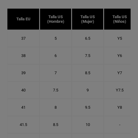
Talla US
Talla US
Talla US
Talla EU
(Hombre)
(Mujer)
(Niños)
37
5
6.5
Y5
38
6
7.5
Y6
39
7
8.5
Y7
40
7.5
9
Y7.5
41
8
9.5
Y8
41.5
8.5
10
-