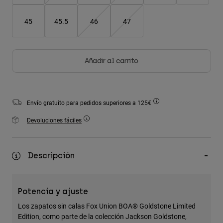
Accesorios
45
45.5
46
47
Ver Todo
Bolsas y Mochilas
Gorras y Gorros
Añadir al carrito
Ver todo
Envío gratuito para pedidos superiores a 125€
Devoluciones fáciles
Descripción
Potencia y ajuste
Los zapatos sin calas Fox Union BOA® Goldstone Limited
Edition, como parte de la colección Jackson Goldstone,