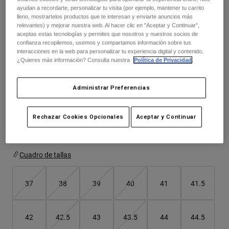
Chaquetas
Explorar Moto
ayudan a recordarte, personalizar tu visita (por ejemplo, mantener tu carrito
Camisetas
299,99 €
lleno, mostrartelos productos que te interesan y enviarte anuncios más
Calcetines
relevantes) y mejorar nuestra web. Al hacer clic en "Aceptar y Continuar",
Sudaderas
aceptas estas tecnologías y permites que nosotros y nuestros socios de
Ver todo
Ver el kit entero
.
Product Help
aquí
Ver todo
Explorar MTB
confianza recopilemos, usemos y compartamos información sobre tus
interacciones en la web para personalizar tu experiencia digital y contenido.
¿Quieres más información? Consulta nuestra
Política de Privacidad
.
Guía de Equipamiento de Moto
Ropa Casual
Product Help
Accesorios
Guía de cuidado de cascos
Color -
Morado
Administrar Preferencias
Guía de Equipamiento de MTB
Tops
Guía de cuidado de las botas
Gorras y Gorros
Sudaderas
Rechazar Cookies Opcionales
Aceptar y Continuar
Guía de cuidado de cascos
Bolsas y Mochilas
Chaquetas
seleccionado
Calcetines
Pantalones
Cuadro de tallas
Stickers
Pantalones Cortos
Otros Accesorios
Bañadores
37
38
39
40
41
41.5
Ver todo
Ver todo
42
42.5
43
43.5
44
44.5