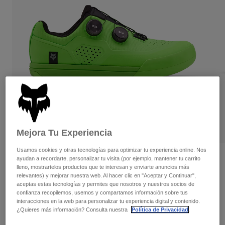
Pantalones
Protecciones
Pantalones
Camisas
Pantalones largos
Gafas de Protección
Ver todo
Guantes
Calcetines
Pantalones cortos
Ver todo
Chaquetas
Chaquetas y chalecos
Mujer
Protecciones
Camisetas y tops
Guantes
Moto
Gafas de protección
Sudaderas
Protecciones
Cascos
Chaquetas
Mejora Tu Experiencia
Calcetines
Camisetas
Pantalones
Gafas de protección
Usamos cookies y otras tecnologías para optimizar tu experiencia online. Nos
Pantalones
Mochilas y accesorios
Camisas
Zapatillas Fox Union BOA® 50.º
ayudan a recordarte, personalizar tu visita (por ejemplo, mantener tu carrito
Botas
Calcetines
lleno, mostrartelos productos que te interesan y enviarte anuncios más
Aniversario
Ver todo
relevantes) y mejorar nuestra web. Al hacer clic en "Aceptar y Continuar",
Recambios
Protecciones
aceptas estas tecnologías y permites que nosotros y nuestros socios de
N.º de artículo
32425
Accesorios
confianza recopilemos, usemos y compartamos información sobre tus
Guantes
interacciones en la web para personalizar tu experiencia digital y contenido.
¿Quieres más información? Consulta nuestra
Política de Privacidad
.
Niños
Price reduced from
to
299,99 €
194,99 €
35% OFF
Gafas de Protección
Recambios