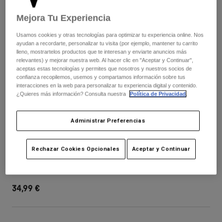
Pantalones
Protecciones
Pantalones
Camisas
Mejora Tu Experiencia
Pantalones largos
Gafas de Protección
Ver todo
Usamos cookies y otras tecnologías para optimizar tu experiencia online. Nos
Guantes
Calcetines
ayudan a recordarte, personalizar tu visita (por ejemplo, mantener tu carrito
Pantalones cortos
lleno, mostrartelos productos que te interesan y enviarte anuncios más
Ver todo
Chaquetas
relevantes) y mejorar nuestra web. Al hacer clic en "Aceptar y Continuar",
aceptas estas tecnologías y permites que nosotros y nuestros socios de
Chaquetas y chalecos
Mujer
confianza recopilemos, usemos y compartamos información sobre tus
Protecciones
interacciones en la web para personalizar tu experiencia digital y contenido.
Camisetas y tops
Guantes
¿Quieres más información? Consulta nuestra
Política de Privacidad
.
Moto
Gafas de protección
Sudaderas
Protecciones
Cascos
Administrar Preferencias
Chaquetas
Calcetines
Camisetas
Pantalones
Gafas de protección
Visera para casco V3 RS Tactile
Rechazar Cookies Opcionales
Aceptar y Continuar
Pantalones
Mochilas y accesorios
Camisas
Botas
Calcetines
N.º de artículo
40777
Ver todo
Recambios
Protecciones
34,99 €
Accesorios
Guantes
Niños
Gafas de Protección
Recambios