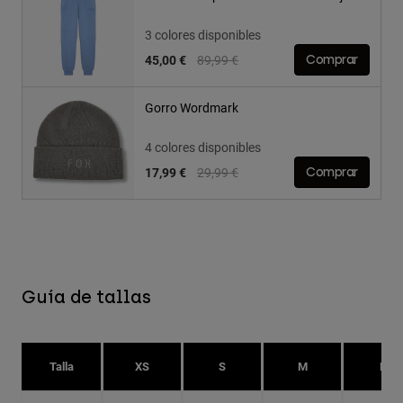
3 colores disponibles
Price reduced from
to
45,00 €
89,99 €
Comprar
Gorro Wordmark
4 colores disponibles
Price reduced from
to
17,99 €
29,99 €
Comprar
Guía de tallas
Talla
XS
S
M
L