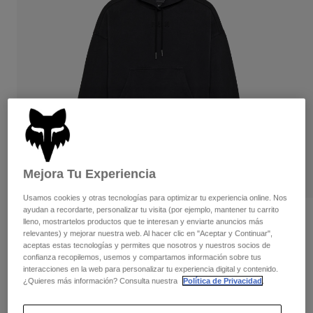
Pantalones
Protecciones
Pantalones
Camisas
Pantalones largos
Gafas de Protección
Ver todo
Guantes
Calcetines
Pantalones cortos
Ver todo
Chaquetas
Chaquetas y chalecos
Mujer
Protecciones
Camisetas y tops
Guantes
Moto
Gafas de protección
Sudaderas
Protecciones
Cascos
Mejora Tu Experiencia
Chaquetas
Calcetines
Camisetas
Pantalones
Usamos cookies y otras tecnologías para optimizar tu experiencia online. Nos
Gafas de protección
Pantalones
ayudan a recordarte, personalizar tu visita (por ejemplo, mantener tu carrito
Mochilas y accesorios
Sudadera con capucha Wordmark
Camisas
lleno, mostrartelos productos que te interesan y enviarte anuncios más
Botas
Oversized - Mujer
Calcetines
relevantes) y mejorar nuestra web. Al hacer clic en "Aceptar y Continuar",
Ver todo
aceptas estas tecnologías y permites que nosotros y nuestros socios de
Recambios
Protecciones
confianza recopilemos, usemos y compartamos información sobre tus
N.º de artículo
32830-001-XS
Accesorios
interacciones en la web para personalizar tu experiencia digital y contenido.
Guantes
¿Quieres más información? Consulta nuestra
Política de Privacidad
.
Price reduced from
to
89,99 €
53,99 €
Niños
40% OFF
Gafas de Protección
Recambios