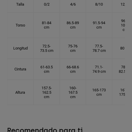
Talla
0/2
4/6
8/10
12/14
96.5-
81-84
86.5-89
91.5-94
Torso
101.5
cm
cm
cm
cm
72.5-
75-76
77.5-
Longitud
80 cm
73.5 cm
cm
78.7 cm
61-63.5
66-68.6
71.1-
78.7-
Cintura
cm
cm
74.9 cm
82.5 cm
157.5-
160-
165-173
167.5-
Altura
162.5
167.5
cm
175 cm
cm
cm
Recomendado para ti