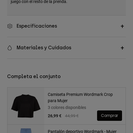
juego con el resto de la prenda.
Especificaciones
Materiales y Cuidados
Completa el conjunto
Camiseta Premium Wordmark Crop
para Mujer
3 colores disponibles
Price reduced from
to
26,99 €
44,99 €
Comprar
Pantalón deportivo Wordmark - Mujer