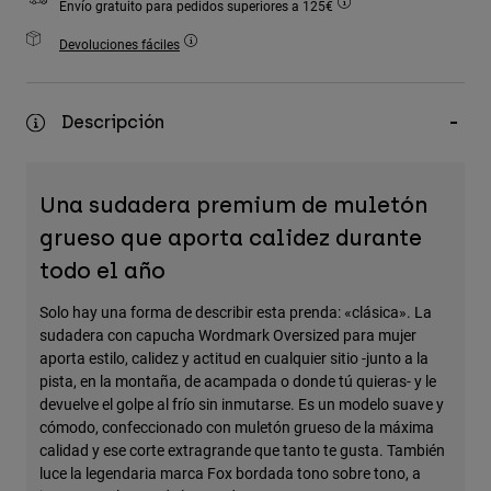
Envío gratuito para pedidos superiores a 125€
Accesorios
Devoluciones fáciles
Ver Todo
Bolsas y Mochilas
Descripción
Gorras y Gorros
Ver todo
Una sudadera premium de muletón
grueso que aporta calidez durante
todo el año
Solo hay una forma de describir esta prenda: «clásica». La
sudadera con capucha Wordmark Oversized para mujer
aporta estilo, calidez y actitud en cualquier sitio -junto a la
pista, en la montaña, de acampada o donde tú quieras- y le
devuelve el golpe al frío sin inmutarse. Es un modelo suave y
cómodo, confeccionado con muletón grueso de la máxima
calidad y ese corte extragrande que tanto te gusta. También
luce la legendaria marca Fox bordada tono sobre tono, a