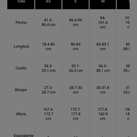
Talla
XS
S
M
L
94-
101.6-
81.3-
86.4-94
Pecho
101.6
109.2
86.4 cm
cm
cm
cm
78.4-80
80-83
83-85.1
85.1-
Longitud
cm
cm
cm
88.9 cm
34.3-
35.1-
36.3-
38.1-
Cuello
35.1 cm
36.3 cm
38.1 cm
39.4 cm
27.3-
28.7-30
30-31.8
31.8-
Biceps
28.7 cm
cm
cm
33.8 cm
167.6-
172.7-
177.8-
180.3-
Altura
172.7
177.8
182.9
185.5
cm
cm
cm
cm
Equivalente