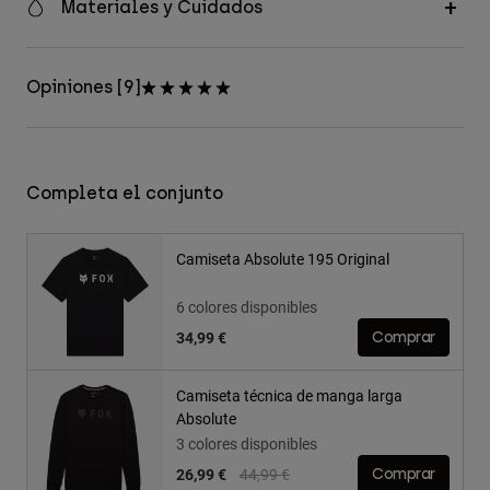
Materiales y Cuidados
Opiniones [9]
Completa el conjunto
Camiseta Absolute 195 Original
6 colores disponibles
34,99 €
Comprar
Camiseta técnica de manga larga
Absolute
3 colores disponibles
Price reduced from
to
26,99 €
44,99 €
Comprar