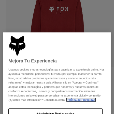
Pantalones
Protecciones
Pantalones
Camisas
Pantalones largos
Gafas de Protección
Ver todo
Guantes
Calcetines
Pantalones cortos
Ver todo
Chaquetas
Chaquetas y chalecos
Mujer
Protecciones
Camisetas y tops
Guantes
Moto
Gafas de protección
Sudaderas
Mejora Tu Experiencia
Protecciones
Cascos
Chaquetas
Calcetines
Camisetas
Usamos cookies y otras tecnologías para optimizar tu experiencia online. Nos
Pantalones
Gafas de protección
ayudan a recordarte, personalizar tu visita (por ejemplo, mantener tu carrito
Opiniones
Pantalones
lleno, mostrartelos productos que te interesan y enviarte anuncios más
Mochilas y accesorios
Camisas
relevantes) y mejorar nuestra web. Al hacer clic en "Aceptar y Continuar",
Sudadera con Capucha Absolute
Botas
Calcetines
aceptas estas tecnologías y permites que nosotros y nuestros socios de
Ver todo
confianza recopilemos, usemos y compartamos información sobre tus
Recambios
Protecciones
N.º de artículo
31594
interacciones en la web para personalizar tu experiencia digital y contenido.
Accesorios
¿Quieres más información? Consulta nuestra
Política de Privacidad
.
Guantes
Price reduced from
to
64,99 €
38,99 €
40% OFF
Niños
Gafas de Protección
Recambios
Administrar Preferencias