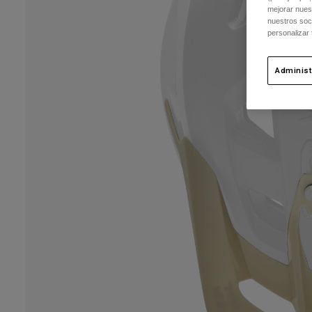
mejorar nuest
nuestros soc
personalizar
Administ