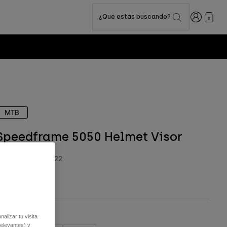
Iniciar sesi
¿Qué estás buscando?
0
MTB
Speedframe 5050 Helmet Visor
.º de artículo
36622
,99 €
alizar tu visita
relevantes) y