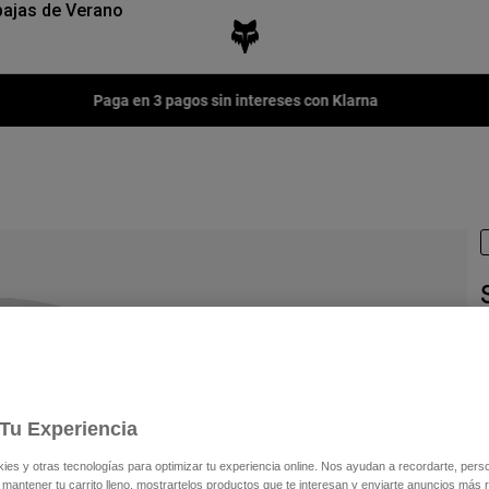
ajas de Verano
Paga en 3 pagos sin intereses con Klarna
N
7
Tu Experiencia
s y otras tecnologías para optimizar tu experiencia online. Nos ayudan a recordarte, person
 mantener tu carrito lleno, mostrartelos productos que te interesan y enviarte anuncios más 