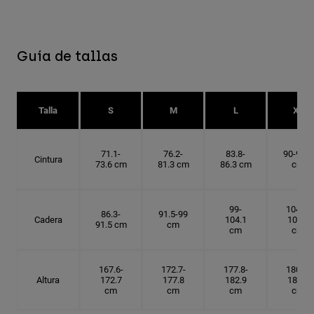
Accesorios
Ver Todo
Guía de tallas
Bolsas y Mochilas
Gorras y Gorros
Ver todo
Talla
S
M
L
XL
71.1-
76.2-
83.8-
90-91.4
Cintura
73.6 cm
81.3 cm
86.3 cm
cm
99-
104.1-
86.3-
91.5-99
Cadera
104.1
109.2
91.5 cm
cm
cm
cm
167.6-
172.7-
177.8-
180.3-
Altura
172.7
177.8
182.9
185.5
cm
cm
cm
cm