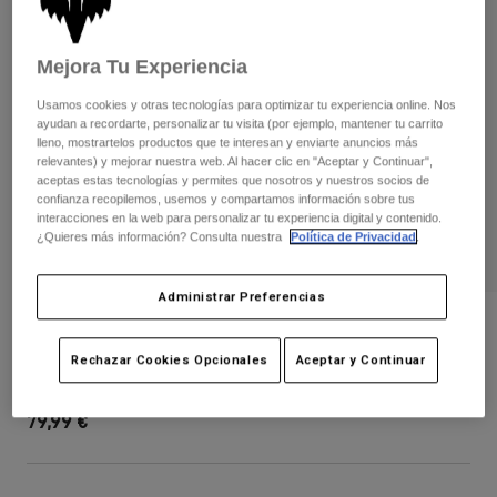
Pantalones
Protecciones
Pantalones
Camisas
Pantalones largos
Gafas de Protección
Mejora Tu Experiencia
Ver todo
Guantes
Calcetines
Pantalones cortos
Usamos cookies y otras tecnologías para optimizar tu experiencia online. Nos
ayudan a recordarte, personalizar tu visita (por ejemplo, mantener tu carrito
Ver todo
Chaquetas
lleno, mostrartelos productos que te interesan y enviarte anuncios más
Chaquetas y chalecos
Mujer
relevantes) y mejorar nuestra web. Al hacer clic en "Aceptar y Continuar",
aceptas estas tecnologías y permites que nosotros y nuestros socios de
Protecciones
confianza recopilemos, usemos y compartamos información sobre tus
Camisetas y tops
Guantes
Moto
interacciones en la web para personalizar tu experiencia digital y contenido.
¿Quieres más información? Consulta nuestra
Política de Privacidad
.
Gafas de protección
Sudaderas
Protecciones
Cascos
Chaquetas
Calcetines
Administrar Preferencias
Camisetas
Pantalones
Gafas de protección
Short Titan Race
Pantalones
Mochilas y accesorios
Camisas
Rechazar Cookies Opcionales
Aceptar y Continuar
Botas
Calcetines
N.º de artículo
38397
Ver todo
Recambios
Protecciones
79,99 €
Accesorios
Guantes
Niños
Gafas de Protección
Recambios