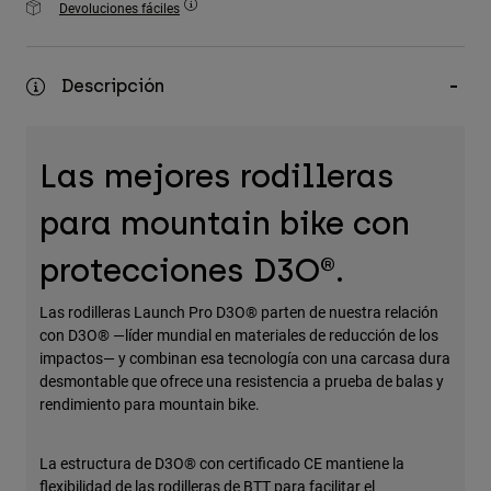
Devoluciones fáciles
Accesorios
Ver Todo
Descripción
Bolsas y Mochilas
Gorras y Gorros
Las mejores rodilleras
Ver todo
para mountain bike con
protecciones D3O®.
Las rodilleras Launch Pro D3O® parten de nuestra relación
con D3O® —líder mundial en materiales de reducción de los
impactos— y combinan esa tecnología con una carcasa dura
desmontable que ofrece una resistencia a prueba de balas y
rendimiento para mountain bike.
La estructura de D3O® con certificado CE mantiene la
flexibilidad de las rodilleras de BTT para facilitar el