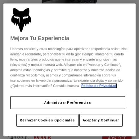
Pantalones
Protecciones
Pantalones
Camisas
Pantalones largos
Gafas de Protección
Ver todo
Guantes
Calcetines
Pantalones cortos
Ver todo
Chaquetas
Mejora Tu Experiencia
Chaquetas y chalecos
Mujer
Usamos cookies y otras tecnologías para optimizar tu experiencia online. Nos
Protecciones
ayudan a recordarte, personalizar tu visita (por ejemplo, mantener tu carrito
Camisetas y tops
Guantes
Moto
lleno, mostrartelos productos que te interesan y enviarte anuncios más
relevantes) y mejorar nuestra web. Al hacer clic en "Aceptar y Continuar",
Gafas de protección
Sudaderas
aceptas estas tecnologías y permites que nosotros y nuestros socios de
Protecciones
Cascos
confianza recopilemos, usemos y compartamos información sobre tus
Chaquetas
interacciones en la web para personalizar tu experiencia digital y contenido.
Calcetines
Camisetas
¿Quieres más información? Consulta nuestra
Política de Privacidad
.
Pantalones
Gafas de protección
Pantalones
Mochilas y accesorios
Camisas
Opiniones
Administrar Preferencias
Botas
Calcetines
Ver todo
Rodilleras Launch Pro D3O®
Recambios
Protecciones
Accesorios
Rechazar Cookies Opcionales
Aceptar y Continuar
Guantes
N.º de artículo
18493
Niños
Gafas de Protección
Recambios
Price reduced from
to
149,99 €
89,99 €
40% OFF