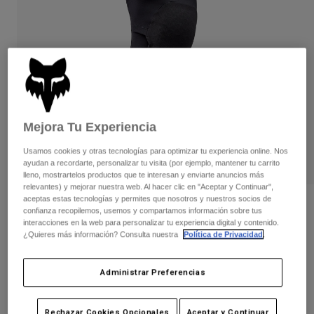
Pantalones
Protecciones
Pantalones
Camisas
Pantalones largos
Gafas de Protección
Ver todo
Guantes
Calcetines
Pantalones cortos
Ver todo
Chaquetas
Chaquetas y chalecos
Mujer
Protecciones
Mejora Tu Experiencia
Camisetas y tops
Guantes
Moto
Gafas de protección
Usamos cookies y otras tecnologías para optimizar tu experiencia online. Nos
Sudaderas
ayudan a recordarte, personalizar tu visita (por ejemplo, mantener tu carrito
Protecciones
Cascos
lleno, mostrartelos productos que te interesan y enviarte anuncios más
Chaquetas
Calcetines
relevantes) y mejorar nuestra web. Al hacer clic en "Aceptar y Continuar",
Camisetas
Pantalones
aceptas estas tecnologías y permites que nosotros y nuestros socios de
Gafas de protección
Opiniones
Pantalones
confianza recopilemos, usemos y compartamos información sobre tus
Mochilas y accesorios
Camisas
interacciones en la web para personalizar tu experiencia digital y contenido.
Rodilleras Enduro Pro
Botas
Calcetines
¿Quieres más información? Consulta nuestra
Política de Privacidad
.
Ver todo
Recambios
Protecciones
N.º de artículo
32122
Accesorios
Administrar Preferencias
Guantes
104,99 €
Niños
Gafas de Protección
Recambios
Rechazar Cookies Opcionales
Aceptar y Continuar