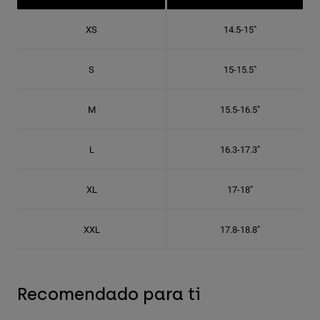
XS
14.5-15"
S
15-15.5"
M
15.5-16.5"
L
16.3-17.3"
XL
17-18"
XXL
17.8-18.8"
Recomendado para ti