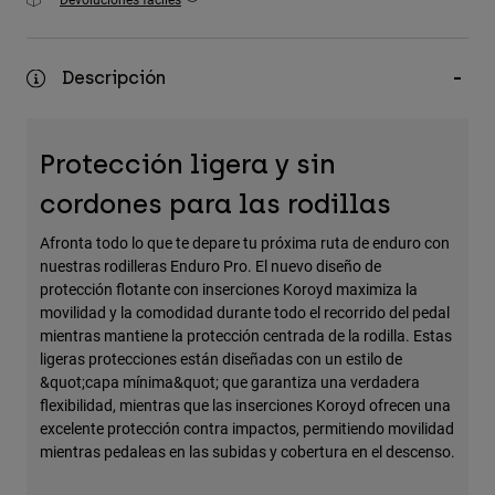
Accesorios
Ver Todo
Descripción
Bolsas y Mochilas
Gorras y Gorros
Protección ligera y sin
Ver todo
cordones para las rodillas
Afronta todo lo que te depare tu próxima ruta de enduro con
nuestras rodilleras Enduro Pro. El nuevo diseño de
protección flotante con inserciones Koroyd maximiza la
movilidad y la comodidad durante todo el recorrido del pedal
mientras mantiene la protección centrada de la rodilla. Estas
ligeras protecciones están diseñadas con un estilo de
&quot;capa mínima&quot; que garantiza una verdadera
flexibilidad, mientras que las inserciones Koroyd ofrecen una
excelente protección contra impactos, permitiendo movilidad
mientras pedaleas en las subidas y cobertura en el descenso.