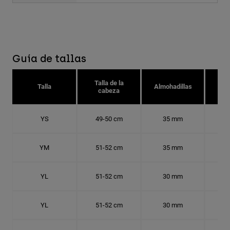
Guía de tallas
Talla de la
Tal
Talla
Almohadillas
cabeza
YS
49-50 cm
35 mm
15.
YM
51-52 cm
35 mm
16.
YL
51-52 cm
30 mm
16.
YL
51-52 cm
30 mm
16.