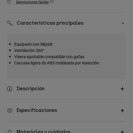
Devoluciones fáciles
Accesorios
Ver Todo
Características principales
Bolsas y Mochilas
Gorras y Gorros
Equipado con Mips®
Ver todo
Ventilación 360°
Visera ajustable compatible con gafas
Carcasa ligera de ABS moldeada por inyección
Descripción
Especificaciones
Materiales y cuidados