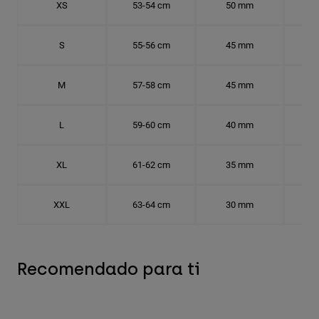
XS
53-54 cm
50 mm
16.
S
55-56 cm
45 mm
17.
M
57-58 cm
45 mm
18.
L
59-60 cm
40 mm
18.
XL
61-62 cm
35 mm
19.
XXL
63-64 cm
30 mm
20.
Recomendado para ti