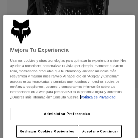
Pantalones
Protecciones
Pantalones
Camisas
Pantalones largos
Gafas de Protección
Ver todo
Guantes
Calcetines
Pantalones cortos
Ver todo
Chaquetas
Chaquetas y chalecos
Mujer
Mejora Tu Experiencia
Protecciones
Camisetas y tops
Guantes
Moto
Usamos cookies y otras tecnologías para optimizar tu experiencia online. Nos
ayudan a recordarte, personalizar tu visita (por ejemplo, mantener tu carrito
Gafas de protección
Sudaderas
lleno, mostrartelos productos que te interesan y enviarte anuncios más
Protecciones
Cascos
relevantes) y mejorar nuestra web. Al hacer clic en "Aceptar y Continuar",
Chaquetas
Calcetines
aceptas estas tecnologías y permites que nosotros y nuestros socios de
Camisetas
Pantalones
confianza recopilemos, usemos y compartamos información sobre tus
Gafas de protección
interacciones en la web para personalizar tu experiencia digital y contenido.
Pantalones
Mochilas y accesorios
Camisas
Opiniones
¿Quieres más información? Consulta nuestra
Política de Privacidad
.
Botas
Calcetines
Ver todo
Protección Raceframe Impact CE
Recambios
Protecciones
Administrar Preferencias
Accesorios
Guantes
N.º de artículo
24265
Niños
Gafas de Protección
Rechazar Cookies Opcionales
Aceptar y Continuar
Recambios
169,99 €