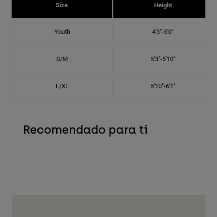
Size
Height
Youth
4'3"-5'0"
S/M
5'3"-5'10"
L/XL
5'10"-6'1"
Recomendado para ti