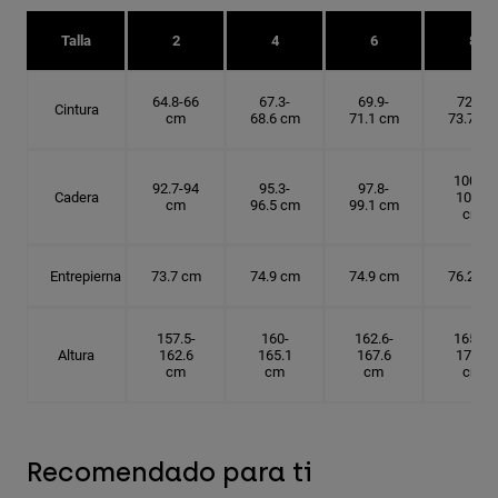
Talla
2
4
6
8
64.8-66
67.3-
69.9-
72.4-
Cintura
cm
68.6 cm
71.1 cm
73.7 cm
100.3-
92.7-94
95.3-
97.8-
Cadera
101.6
cm
96.5 cm
99.1 cm
cm
Entrepierna
73.7 cm
74.9 cm
74.9 cm
76.2 cm
157.5-
160-
162.6-
165.1-
Altura
162.6
165.1
167.6
172.7
cm
cm
cm
cm
Recomendado para ti