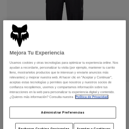
Pantalones
Protecciones
Pantalones
Camisas
Pantalones largos
Gafas de Protección
Ver todo
Guantes
Calcetines
Pantalones cortos
Ver todo
Chaquetas
Chaquetas y chalecos
Mujer
Protecciones
Mejora Tu Experiencia
Camisetas y tops
Guantes
Moto
Gafas de protección
Usamos cookies y otras tecnologías para optimizar tu experiencia online. Nos
Sudaderas
ayudan a recordarte, personalizar tu visita (por ejemplo, mantener tu carrito
Protecciones
Cascos
Chaquetas
lleno, mostrartelos productos que te interesan y enviarte anuncios más
Calcetines
Camisetas
relevantes) y mejorar nuestra web. Al hacer clic en "Aceptar y Continuar",
Pantalones
Gafas de protección
aceptas estas tecnologías y permites que nosotros y nuestros socios de
Pantalones
confianza recopilemos, usemos y compartamos información sobre tus
Mochilas y accesorios
Camisas
Pantalones impermeables Ranger de
interacciones en la web para personalizar tu experiencia digital y contenido.
Botas
Calcetines
mujer
¿Quieres más información? Consulta nuestra
Política de Privacidad
.
Ver todo
Recambios
Protecciones
N.º de artículo
36254
Accesorios
Administrar Preferencias
Guantes
129,99 €
Niños
Gafas de Protección
Recambios
Rechazar Cookies Opcionales
Aceptar y Continuar