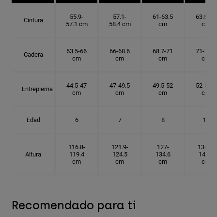
55.9-
57.1-
61-63.5
63.5-66
Cintura
57.1 cm
58.4 cm
cm
cm
63.5-66
66-68.6
68.7-71
71-73.6
Cadera
cm
cm
cm
cm
44.5-47
47-49.5
49.5-52
52-54.6
Entrepierna
cm
cm
cm
cm
Edad
6
7
8
10
116.8-
121.9-
127-
134.6-
Altura
119.4
124.5
134.6
142.2
cm
cm
cm
cm
Recomendado para ti