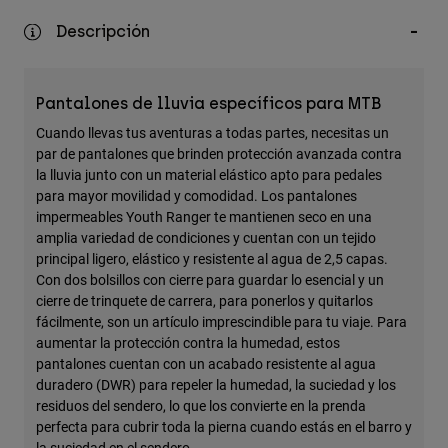
Accesorios
Descripción
Ver Todo
Bolsas y Mochilas
Pantalones de lluvia específicos para MTB
Gorras y Gorros
Cuando llevas tus aventuras a todas partes, necesitas un
par de pantalones que brinden protección avanzada contra
Ver todo
la lluvia junto con un material elástico apto para pedales
para mayor movilidad y comodidad. Los pantalones
impermeables Youth Ranger te mantienen seco en una
amplia variedad de condiciones y cuentan con un tejido
principal ligero, elástico y resistente al agua de 2,5 capas.
Con dos bolsillos con cierre para guardar lo esencial y un
cierre de trinquete de carrera, para ponerlos y quitarlos
fácilmente, son un artículo imprescindible para tu viaje. Para
aumentar la protección contra la humedad, estos
pantalones cuentan con un acabado resistente al agua
duradero (DWR) para repeler la humedad, la suciedad y los
residuos del sendero, lo que los convierte en la prenda
perfecta para cubrir toda la pierna cuando estás en el barro y
la suciedad en el sendero.