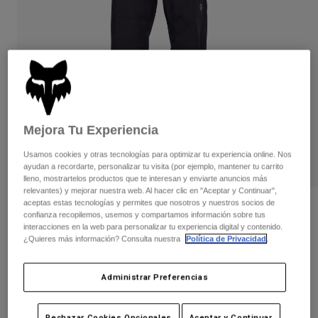
Pantalones
Protecciones
Pantalones
Camisas
Pantalones largos
Gafas de Protección
Ver todo
Guantes
Calcetines
Pantalones cortos
Ver todo
Chaquetas
Chaquetas y chalecos
Mujer
Protecciones
Mejora Tu Experiencia
Camisetas y tops
Guantes
Moto
Gafas de protección
Usamos cookies y otras tecnologías para optimizar tu experiencia online. Nos
Sudaderas
ayudan a recordarte, personalizar tu visita (por ejemplo, mantener tu carrito
Protecciones
Cascos
Chaquetas
lleno, mostrartelos productos que te interesan y enviarte anuncios más
Calcetines
relevantes) y mejorar nuestra web. Al hacer clic en "Aceptar y Continuar",
Camisetas
Pantalones
Gafas de protección
aceptas estas tecnologías y permites que nosotros y nuestros socios de
Pantalones de agua Youth Ranger
Pantalones
confianza recopilemos, usemos y compartamos información sobre tus
Mochilas y accesorios
Camisas
interacciones en la web para personalizar tu experiencia digital y contenido.
Botas
Calcetines
N.º de artículo
36256
¿Quieres más información? Consulta nuestra
Política de Privacidad
.
Ver todo
Recambios
Protecciones
99,99 €
Accesorios
Administrar Preferencias
Guantes
Niños
Gafas de Protección
Recambios
Rechazar Cookies Opcionales
Aceptar y Continuar