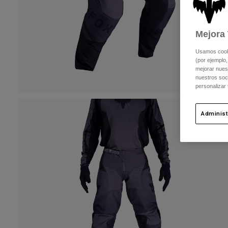
Mejora 
Usamos cookie
(por ejemplo,
mejorar nuest
nuestros soc
personalizar
Administ