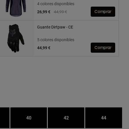
4 colores disponibles
Price reduced from
to
26,99 €
44,99 €
Comprar
Guante Dirtpaw - CE
5 colores disponibles
44,99 €
Comprar
40
42
44