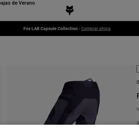
ajas de Verano
Fox LAB Capsule Collection -
Comprar ahora
O
N
P