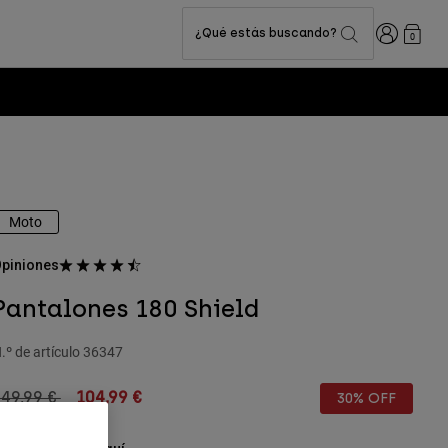
Iniciar sesi
¿Qué estás buscando?
0
Moto
piniones
Pantalones 180 Shield
.º de artículo
36347
rice reduced from
to
149,99 €
104,99 €
30% OFF