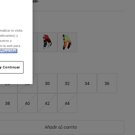
er el kit entero
.
aquí
olor -
Negro
alizar tu visita
relevantes) y
sotros y
en la web para
 Privacidad
.
seleccionado
Cuadro de tallas
y Continuar
26
28
30
32
34
36
38
40
42
44
Añadir al carrito