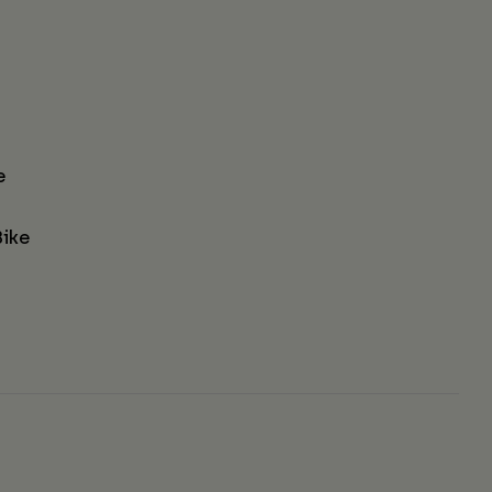
e
ike