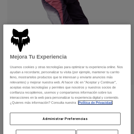
Pantalones
Protecciones
Pantalones
Camisas
Pantalones largos
Gafas de Protección
Ver todo
Guantes
Calcetines
Pantalones cortos
Ver todo
Chaquetas
Chaquetas y chalecos
Mujer
Protecciones
Mejora Tu Experiencia
Camisetas y tops
Guantes
Moto
Gafas de protección
Sudaderas
Usamos cookies y otras tecnologías para optimizar tu experiencia online. Nos
Protecciones
Cascos
ayudan a recordarte, personalizar tu visita (por ejemplo, mantener tu carrito
Chaquetas
lleno, mostrartelos productos que te interesan y enviarte anuncios más
Calcetines
Camisetas
relevantes) y mejorar nuestra web. Al hacer clic en "Aceptar y Continuar",
Pantalones
Gafas de protección
aceptas estas tecnologías y permites que nosotros y nuestros socios de
Pantalones
confianza recopilemos, usemos y compartamos información sobre tus
Mochilas y accesorios
Camisas
Opiniones
interacciones en la web para personalizar tu experiencia digital y contenido.
Botas
Calcetines
Ver todo
¿Quieres más información? Consulta nuestra
Política de Privacidad
.
Pantalón Flexair Infinite - Mujer
Recambios
Protecciones
Accesorios
Guantes
N.º de artículo
33037-552-10
Administrar Preferencias
Niños
Gafas de Protección
Recambios
Price reduced from
to
199,99 €
100,00 €
50% OFF