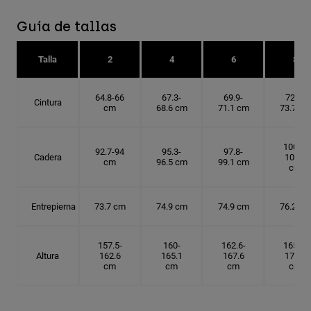
Guía de tallas
Talla
2
4
6
8
64.8-66
67.3-
69.9-
72.4-
Cintura
cm
68.6 cm
71.1 cm
73.7 cm
100.3-
92.7-94
95.3-
97.8-
Cadera
101.6
cm
96.5 cm
99.1 cm
cm
Entrepierna
73.7 cm
74.9 cm
74.9 cm
76.2 cm
157.5-
160-
162.6-
165.1-
Altura
162.6
165.1
167.6
172.7
cm
cm
cm
cm