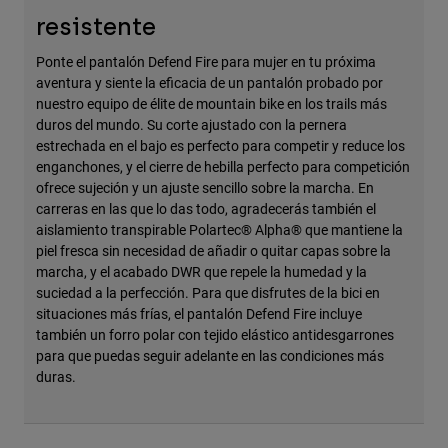
Accesorios
resistente
Ver Todo
Ponte el pantalón Defend Fire para mujer en tu próxima
aventura y siente la eficacia de un pantalón probado por
Bolsas y Mochilas
nuestro equipo de élite de mountain bike en los trails más
Gorras y Gorros
duros del mundo. Su corte ajustado con la pernera
estrechada en el bajo es perfecto para competir y reduce los
Ver todo
enganchones, y el cierre de hebilla perfecto para competición
ofrece sujeción y un ajuste sencillo sobre la marcha. En
carreras en las que lo das todo, agradecerás también el
aislamiento transpirable Polartec® Alpha® que mantiene la
piel fresca sin necesidad de añadir o quitar capas sobre la
marcha, y el acabado DWR que repele la humedad y la
suciedad a la perfección. Para que disfrutes de la bici en
situaciones más frías, el pantalón Defend Fire incluye
también un forro polar con tejido elástico antidesgarrones
para que puedas seguir adelante en las condiciones más
duras.