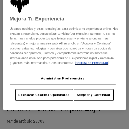
Pantalones
Protecciones
Pantalones
Camisas
Pantalones largos
Gafas de Protección
Mejora Tu Experiencia
Ver todo
Guantes
Calcetines
Pantalones cortos
Usamos cookies y otras tecnologías para optimizar tu experiencia online. Nos
Ver todo
ayudan a recordarte, personalizar tu visita (por ejemplo, mantener tu carrito
Chaquetas
lleno, mostrartelos productos que te interesan y enviarte anuncios más
Chaquetas y chalecos
Mujer
relevantes) y mejorar nuestra web. Al hacer clic en "Aceptar y Continuar",
Protecciones
aceptas estas tecnologías y permites que nosotros y nuestros socios de
confianza recopilemos, usemos y compartamos información sobre tus
Camisetas y tops
Guantes
Moto
interacciones en la web para personalizar tu experiencia digital y contenido.
Gafas de protección
¿Quieres más información? Consulta nuestra
Política de Privacidad
.
Sudaderas
Protecciones
Cascos
Chaquetas
Calcetines
Camisetas
Administrar Preferencias
Pantalones
Gafas de protección
Pantalones
Mochilas y accesorios
Camisas
Rechazar Cookies Opcionales
Aceptar y Continuar
Botas
Calcetines
Opiniones
Ver todo
Recambios
Protecciones
Pantalón Defend Fire para Mujer
Accesorios
Guantes
N.º de artículo
28703
Niños
Gafas de Protección
Recambios