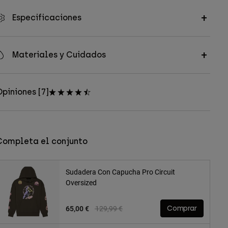
Especificaciones
Materiales y Cuidados
piniones [7]
Completa el conjunto
Sudadera Con Capucha Pro Circuit
Oversized
Price reduced from
to
65,00 €
129,99 €
Comprar