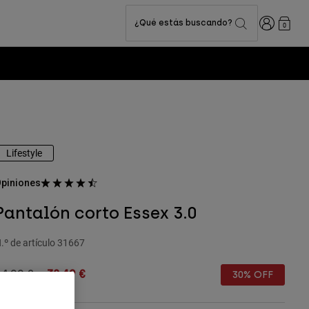
Iniciar sesi
¿Qué estás buscando?
0
Lifestyle
piniones
Pantalón corto Essex 3.0
.º de artículo
31667
rice reduced from
to
54,99 €
38,49 €
30% OFF