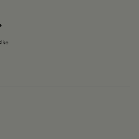
e
ike