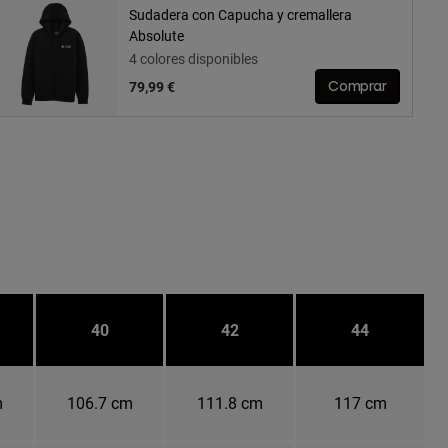
Sudadera con Capucha y cremallera
Absolute
4 colores disponibles
79,99 €
Comprar
40
42
44
m
106.7 cm
111.8 cm
117 cm