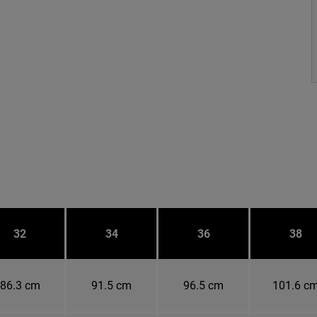
32
34
36
38
86.3 cm
91.5 cm
96.5 cm
101.6 c