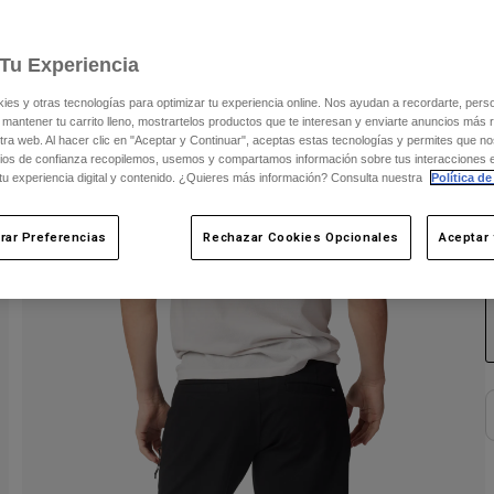
Tu Experiencia
s y otras tecnologías para optimizar tu experiencia online. Nos ayudan a recordarte, person
 mantener tu carrito lleno, mostrartelos productos que te interesan y enviarte anuncios más 
ra web. Al hacer clic en "Aceptar y Continuar", aceptas estas tecnologías y permites que no
ios de confianza recopilemos, usemos y compartamos información sobre tus interacciones 
 tu experiencia digital y contenido. ¿Quieres más información? Consulta nuestra
Política de
rar Preferencias
Rechazar Cookies Opcionales
Aceptar 
C