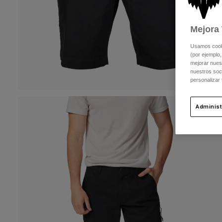
Mejora 
Usamos cookie
(por ejemplo,
mejorar nuest
nuestros soc
personalizar
Administ