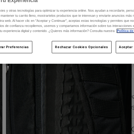
Tu Experiencia
s y otras tecnologías para optimizar tu experiencia online. Nos ayudan a recordarte, person
 mantener tu carrito lleno, mostrartelos productos que te interesan y enviarte anuncios más 
ra web. Al hacer clic en "Aceptar y Continuar", aceptas estas tecnologías y permites que no
ios de confianza recopilemos, usemos y compartamos información sobre tus interacciones 
 tu experiencia digital y contenido. ¿Quieres más información? Consulta nuestra
Política de
C
rar Preferencias
Rechazar Cookies Opcionales
Aceptar 