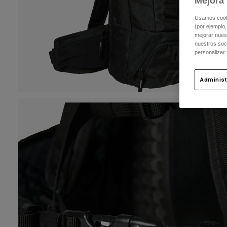
Mejora 
Usamos cookie
(por ejemplo,
mejorar nuest
nuestros soc
personalizar
Administ