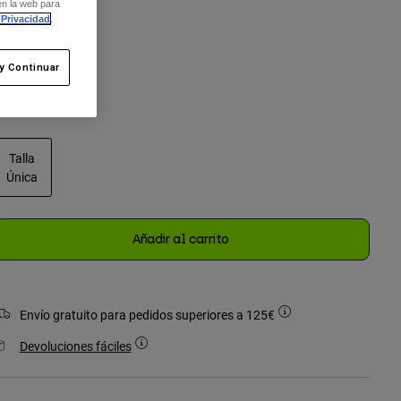
en la web para
olor -
Claro
 Privacidad
.
y Continuar
seleccionado
Talla
Única
seleccionado
Añadir al carrito
Envío gratuito para pedidos superiores a 125€
Devoluciones fáciles