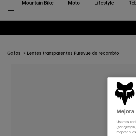
Mountain Bike
Moto
Lifestyle
Reb
Gafas
Lentes transparentes Purevue de recambio
Mejora 
Usamos cookie
(por ejemplo,
mejorar nuest