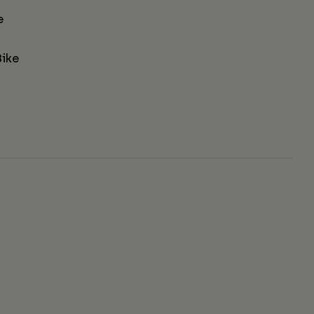
e
ike