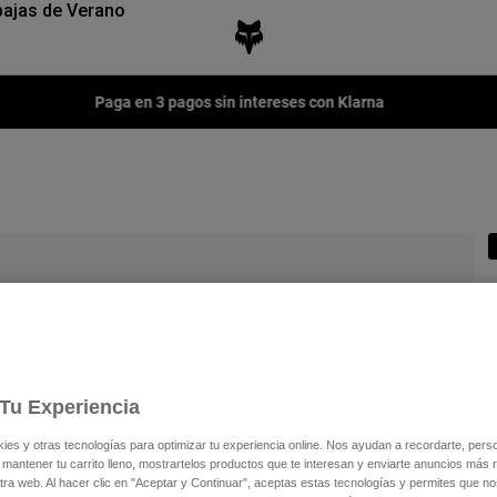
ajas de Verano
Paga en 3 pagos sin intereses con Klarna
N
Tu Experiencia
2
s y otras tecnologías para optimizar tu experiencia online. Nos ayudan a recordarte, person
 mantener tu carrito lleno, mostrartelos productos que te interesan y enviarte anuncios más 
ra web. Al hacer clic en "Aceptar y Continuar", aceptas estas tecnologías y permites que no