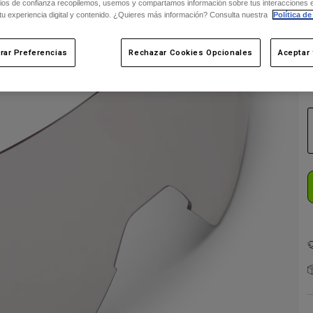
ios de confianza recopilemos, usemos y compartamos información sobre tus interacciones 
C
 tu experiencia digital y contenido. ¿Quieres más información? Consulta nuestra
Política de
rar Preferencias
Rechazar Cookies Opcionales
Aceptar 