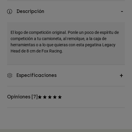
Accesorios
Descripción
Ver Todo
Bolsas y Mochilas
El logo de competición original. Ponle un poco de espíritu de
Gorras y Gorros
competición a tu camioneta, al remolque, a la caja de
herramientas o a lo que quieras con esta pegatina Legacy
Ver todo
Head de 8 cm de Fox Racing.
Especificaciones
Opiniones [7]