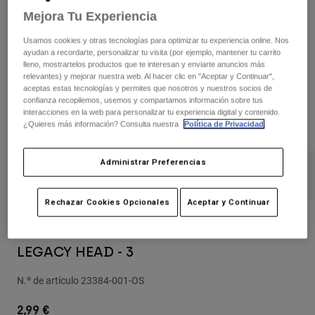
Pantalones
Protecciones
Mejora Tu Experiencia
Pantalones
Camisas
Pantalones largos
Gafas de Protección
Usamos cookies y otras tecnologías para optimizar tu experiencia online. Nos
Ver todo
Guantes
ayudan a recordarte, personalizar tu visita (por ejemplo, mantener tu carrito
Calcetines
lleno, mostrartelos productos que te interesan y enviarte anuncios más
Pantalones cortos
relevantes) y mejorar nuestra web. Al hacer clic en "Aceptar y Continuar",
Ver todo
Chaquetas
aceptas estas tecnologías y permites que nosotros y nuestros socios de
Chaquetas y chalecos
Mujer
confianza recopilemos, usemos y compartamos información sobre tus
interacciones en la web para personalizar tu experiencia digital y contenido.
Protecciones
¿Quieres más información? Consulta nuestra
Política de Privacidad
.
Camisetas y tops
Guantes
Moto
Gafas de protección
Sudaderas
Administrar Preferencias
Protecciones
Cascos
Chaquetas
Calcetines
Camisetas
Pantalones
Gafas de protección
Rechazar Cookies Opcionales
Aceptar y Continuar
Pantalones
Mochilas y accesorios
Camisas
Opiniones
Botas
Calcetines
Ver todo
LEGACY HEAD - 3
Recambios
Protecciones
Accesorios
Guantes
N.º de artículo
23384-001-OS
Niños
Gafas de Protección
Recambios
2,99 €