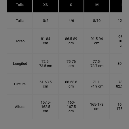
Talla
XS
S
M
L
Talla
0/2
4/6
8/10
12/14
96.5-
81-84
86.5-89
91.5-94
Torso
101.5
cm
cm
cm
cm
72.5-
75-76
77.5-
Longitud
80 cm
73.5 cm
cm
78.7 cm
61-63.5
66-68.6
71.1-
78.7-
Cintura
cm
cm
74.9 cm
82.5 cm
157.5-
160-
165-173
167.5-
Altura
162.5
167.5
cm
175 cm
cm
cm