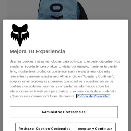
Pantalones
Protecciones
Pantalones
Camisas
Pantalones largos
Gafas de Protección
Ver todo
Guantes
Calcetines
Pantalones cortos
Ver todo
Chaquetas
Chaquetas y chalecos
Mujer
Protecciones
Mejora Tu Experiencia
Camisetas y tops
Guantes
Moto
Usamos cookies y otras tecnologías para optimizar tu experiencia online. Nos
Gafas de protección
Sudaderas
ayudan a recordarte, personalizar tu visita (por ejemplo, mantener tu carrito
Protecciones
Cascos
lleno, mostrartelos productos que te interesan y enviarte anuncios más
Chaquetas
relevantes) y mejorar nuestra web. Al hacer clic en "Aceptar y Continuar",
Calcetines
Camisetas
aceptas estas tecnologías y permites que nosotros y nuestros socios de
Pantalones
Gafas de protección
confianza recopilemos, usemos y compartamos información sobre tus
Pantalones
Mochilas y accesorios
interacciones en la web para personalizar tu experiencia digital y contenido.
Camisas
Opiniones
¿Quieres más información? Consulta nuestra
Política de Privacidad
.
Botas
Calcetines
Ver todo
Guantes Youth 180 Kairos
Recambios
Protecciones
Accesorios
Administrar Preferencias
Guantes
N.º de artículo
36310-295-YXS
Niños
Gafas de Protección
Recambios
Price reduced from
to
Rechazar Cookies Opcionales
Aceptar y Continuar
29,99 €
19,49 €
35% OFF