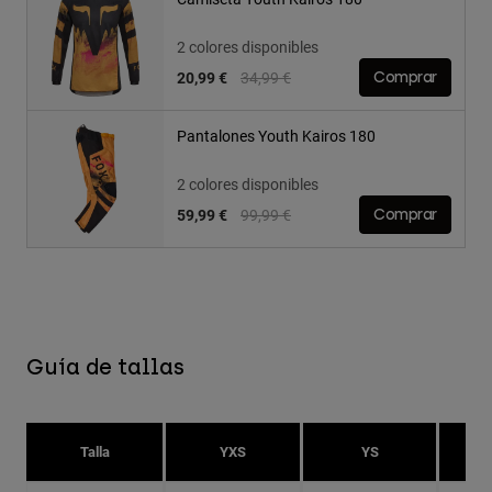
2 colores disponibles
Price reduced from
to
20,99 €
34,99 €
Comprar
Pantalones Youth Kairos 180
2 colores disponibles
Price reduced from
to
59,99 €
99,99 €
Comprar
Guía de tallas
Talla
YXS
YS