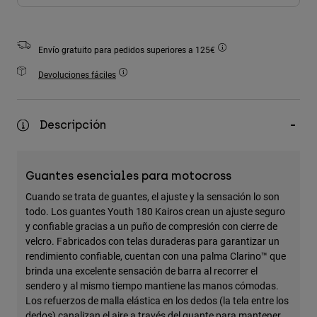
Accesorios
Ver Todo
Envío gratuito para pedidos superiores a 125€
Bolsas y Mochilas
Devoluciones fáciles
Gorras y Gorros
Ver todo
Descripción
Guantes esenciales para motocross
Cuando se trata de guantes, el ajuste y la sensación lo son
todo. Los guantes Youth 180 Kairos crean un ajuste seguro
y confiable gracias a un puño de compresión con cierre de
velcro. Fabricados con telas duraderas para garantizar un
rendimiento confiable, cuentan con una palma Clarino™ que
brinda una excelente sensación de barra al recorrer el
sendero y al mismo tiempo mantiene las manos cómodas.
Los refuerzos de malla elástica en los dedos (la tela entre los
dedos) canalizan el aire a través del guante para mantener