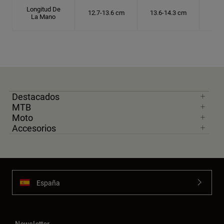
Longitud De
12.7-13.6 cm
13.6-14.3 cm
14.
La Mano
Destacados
MTB
Moto
Accesorios
España