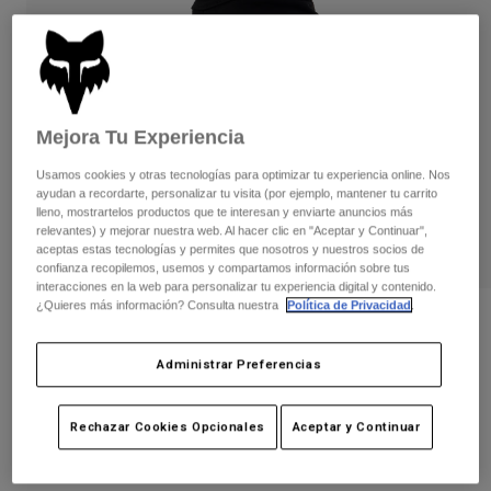
Pantalones
Protecciones
Pantalones
Camisas
Pantalones largos
Gafas de Protección
Ver todo
Guantes
Calcetines
Pantalones cortos
Ver todo
Chaquetas
Mejora Tu Experiencia
Chaquetas y chalecos
Mujer
Usamos cookies y otras tecnologías para optimizar tu experiencia online. Nos
Protecciones
ayudan a recordarte, personalizar tu visita (por ejemplo, mantener tu carrito
Camisetas y tops
Guantes
Moto
lleno, mostrartelos productos que te interesan y enviarte anuncios más
relevantes) y mejorar nuestra web. Al hacer clic en "Aceptar y Continuar",
Gafas de protección
Sudaderas
aceptas estas tecnologías y permites que nosotros y nuestros socios de
Protecciones
Cascos
confianza recopilemos, usemos y compartamos información sobre tus
Chaquetas
interacciones en la web para personalizar tu experiencia digital y contenido.
Calcetines
Camisetas
¿Quieres más información? Consulta nuestra
Política de Privacidad
.
Pantalones
Gafas de protección
Opiniones
Pantalones
Mochilas y accesorios
Camisas
Guante Defend Pro Fire
Botas
Calcetines
Administrar Preferencias
Ver todo
Recambios
Protecciones
N.º de artículo
33802
Accesorios
Rechazar Cookies Opcionales
Aceptar y Continuar
Guantes
54,99 €
Niños
Gafas de Protección
Recambios