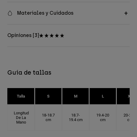
Materiales y Cuidados
Opiniones [3]
Guía de tallas
Talla
S
M
L
XL
Longitud
18-18.7
18.7-
19.4-20
20-20.6
De La
cm
19.4 cm
cm
cm
Mano