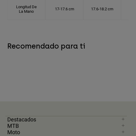
Longitud De
17-17.6 cm
17.6-18.2 cm
18.
La Mano
Recomendado para ti
Destacados
MTB
Moto