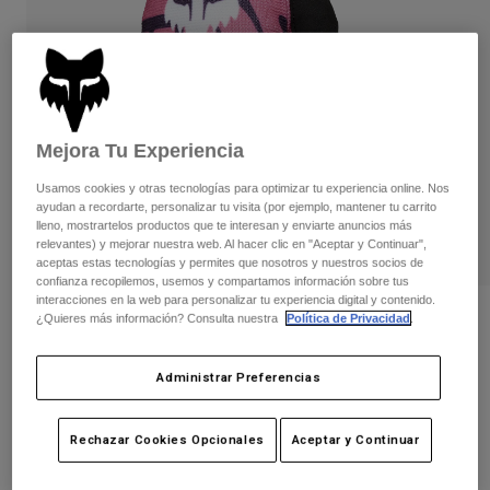
Pantalones
Protecciones
Pantalones
Camisas
Pantalones largos
Gafas de Protección
Ver todo
Guantes
Calcetines
Pantalones cortos
Ver todo
Chaquetas
Mejora Tu Experiencia
Chaquetas y chalecos
Mujer
Protecciones
Usamos cookies y otras tecnologías para optimizar tu experiencia online. Nos
Camisetas y tops
Guantes
ayudan a recordarte, personalizar tu visita (por ejemplo, mantener tu carrito
Moto
lleno, mostrartelos productos que te interesan y enviarte anuncios más
Gafas de protección
Sudaderas
relevantes) y mejorar nuestra web. Al hacer clic en "Aceptar y Continuar",
Protecciones
Cascos
aceptas estas tecnologías y permites que nosotros y nuestros socios de
Chaquetas
confianza recopilemos, usemos y compartamos información sobre tus
Calcetines
Camisetas
interacciones en la web para personalizar tu experiencia digital y contenido.
Pantalones
Gafas de protección
Opiniones
¿Quieres más información? Consulta nuestra
Política de Privacidad
.
Pantalones
Mochilas y accesorios
Camisas
Guante 180 Race Spec - Mujer
Botas
Calcetines
Ver todo
Administrar Preferencias
Recambios
Protecciones
N.º de artículo
33032-434-XL
Accesorios
Guantes
Rechazar Cookies Opcionales
Aceptar y Continuar
Price reduced from
to
26,99 €
17,54 €
35% OFF
Niños
Gafas de Protección
Recambios