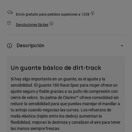
Accesorios
Envío gratuito para pedidos superiores a 125€
Ver Todo
Devoluciones fáciles
Bolsas y Mochilas
Gorras y Gorros
Ver todo
Descripción
Un guante básico de dirt-track
Si hay algo importante en un guante, es el ajuste y la
sensibilidad. El guante 180 Race Spec para mujer ofrece un
ajuste seguro y fiable gracias a su puño de compresión con
cierre de velcro. Su palma de Clarino™ ofrece comodidad sin
reducir la sensibilidad para que puedas manejar el manillar a
tu antojo cuando negocias las curvas. Los refuerzos de
malla elástica (tejido entre los dedos) aumentan la
flexibilidad, mejoran la destreza y canalizan el aire para tener
las manos siempre frescas.