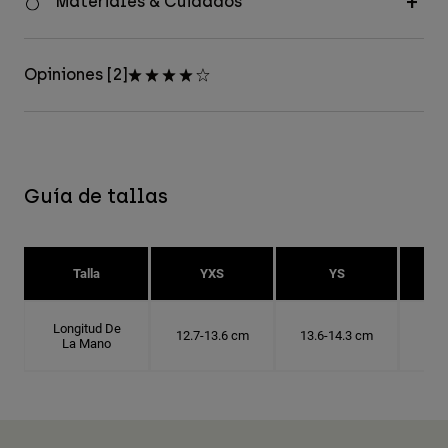
Materiales & Cuidados
Opiniones [2]
Guía de tallas
Talla
YXS
YS
Longitud De
12.7-13.6 cm
13.6-14.3 cm
14.
La Mano