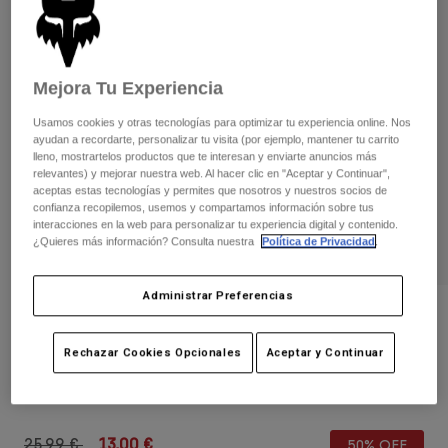
Pantalones
Protecciones
Pantalones
Camisas
Pantalones largos
Gafas de Protección
Ver todo
Guantes
Calcetines
Mejora Tu Experiencia
Pantalones cortos
Ver todo
Chaquetas
Usamos cookies y otras tecnologías para optimizar tu experiencia online. Nos
ayudan a recordarte, personalizar tu visita (por ejemplo, mantener tu carrito
Chaquetas y chalecos
Mujer
lleno, mostrartelos productos que te interesan y enviarte anuncios más
Protecciones
relevantes) y mejorar nuestra web. Al hacer clic en "Aceptar y Continuar",
Camisetas y tops
Guantes
aceptas estas tecnologías y permites que nosotros y nuestros socios de
Moto
confianza recopilemos, usemos y compartamos información sobre tus
Gafas de protección
Sudaderas
interacciones en la web para personalizar tu experiencia digital y contenido.
Protecciones
Cascos
¿Quieres más información? Consulta nuestra
Política de Privacidad
.
Chaquetas
Calcetines
Camisetas
Pantalones
Gafas de protección
Administrar Preferencias
Pantalones
Mochilas y accesorios
Camisas
Opiniones
Botas
Calcetines
Ver todo
Rechazar Cookies Opcionales
Aceptar y Continuar
Guante 180 Flora Juvenil para chica
Recambios
Protecciones
Accesorios
Guantes
N.º de artículo
31393
Niños
Gafas de Protección
Recambios
Price reduced from
to
25,99 €
13,00 €
50% OFF