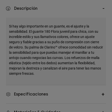
Accesorios
Descripción
Ver Todo
Bolsas y Mochilas
Si hay algo importante en un guante, es el ajuste y la
Gorras y Gorros
sensibilidad. El guante 180 Flora juvenil para chica, con su
increíble estilo y sus llamativos colores, ofrece un ajuste
Ver todo
seguro y fiable gracias a su puño de compresión con cierre
de velcro. Su palma de Clarino™ ofrece comodidad sin reducir
la sensibilidad para que puedas manejar el manillar a tu
antojo cuando negocias las curvas. Los refuerzos de malla
elástica (tejido entre los dedos) aumentan la flexibilidad,
mejoran la destreza y canalizan el aire para tener las manos
siempre frescas.
Especificaciones