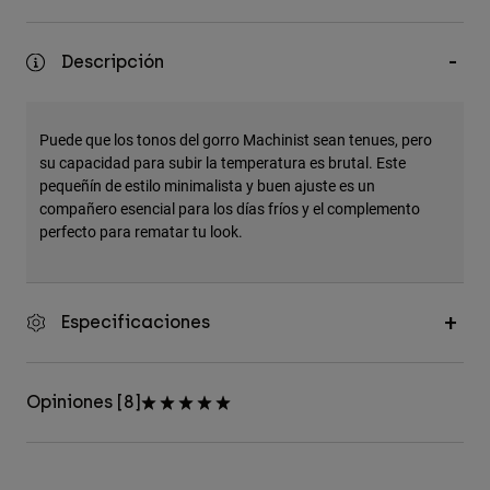
Accesorios
Descripción
Ver Todo
Bolsas y Mochilas
Gorras y Gorros
Puede que los tonos del gorro Machinist sean tenues, pero
su capacidad para subir la temperatura es brutal. Este
Ver todo
pequeñín de estilo minimalista y buen ajuste es un
compañero esencial para los días fríos y el complemento
perfecto para rematar tu look.
Especificaciones
Opiniones [8]