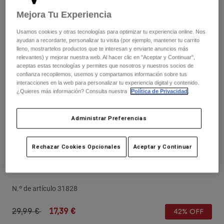
Pantalones
Protecciones
Pantalones
Mejora Tu Experiencia
Camisas
Pantalones largos
Gafas de Protección
Ver todo
Usamos cookies y otras tecnologías para optimizar tu experiencia online. Nos
Guantes
ayudan a recordarte, personalizar tu visita (por ejemplo, mantener tu carrito
Calcetines
Pantalones cortos
lleno, mostrartelos productos que te interesan y enviarte anuncios más
Ver todo
relevantes) y mejorar nuestra web. Al hacer clic en "Aceptar y Continuar",
Chaquetas
aceptas estas tecnologías y permites que nosotros y nuestros socios de
Chaquetas y chalecos
Mujer
confianza recopilemos, usemos y compartamos información sobre tus
interacciones en la web para personalizar tu experiencia digital y contenido.
Protecciones
¿Quieres más información? Consulta nuestra
Política de Privacidad
.
Camisetas y tops
Guantes
Moto
Gafas de protección
Sudaderas
Administrar Preferencias
Protecciones
Cascos
Chaquetas
Calcetines
Camisetas
Pantalones
Gafas de protección
Opiniones
Rechazar Cookies Opcionales
Aceptar y Continuar
Pantalones
Mochilas y accesorios
Camisas
Gorro Machinist
Botas
Calcetines
Ver todo
Recambios
Protecciones
N.º de artículo
31828
Accesorios
Guantes
Price reduced from
to
29,99 €
17,39 €
42% OFF
Niños
Gafas de Protección
Recambios