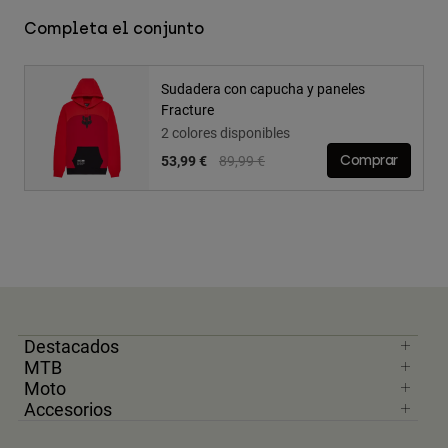
Completa el conjunto
Sudadera con capucha y paneles
Fracture
2 colores disponibles
Price reduced from
to
53,99 €
89,99 €
Comprar
Destacados
MTB
Moto
Accesorios