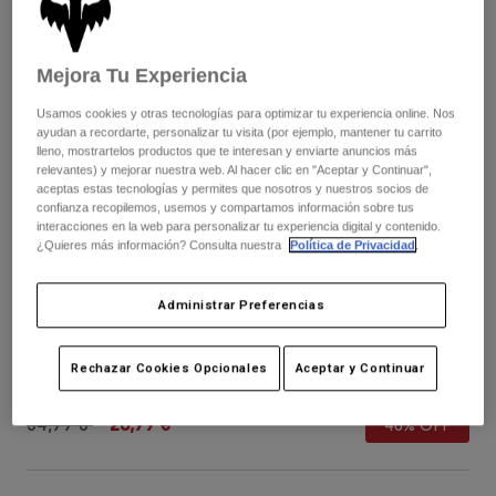
Pantalones
Protecciones
Pantalones
Camisas
Pantalones largos
Gafas de Protección
Ver todo
Mejora Tu Experiencia
Guantes
Calcetines
Pantalones cortos
Usamos cookies y otras tecnologías para optimizar tu experiencia online. Nos
Ver todo
Chaquetas
ayudan a recordarte, personalizar tu visita (por ejemplo, mantener tu carrito
lleno, mostrartelos productos que te interesan y enviarte anuncios más
Chaquetas y chalecos
Mujer
relevantes) y mejorar nuestra web. Al hacer clic en "Aceptar y Continuar",
Protecciones
aceptas estas tecnologías y permites que nosotros y nuestros socios de
confianza recopilemos, usemos y compartamos información sobre tus
Camisetas y tops
Guantes
Moto
interacciones en la web para personalizar tu experiencia digital y contenido.
Gafas de protección
Sudaderas
¿Quieres más información? Consulta nuestra
Política de Privacidad
.
Protecciones
Cascos
Chaquetas
Calcetines
Camisetas
Administrar Preferencias
Pantalones
Gafas de protección
Gorro con pompón Fracture
Pantalones
Mochilas y accesorios
Camisas
Botas
Rechazar Cookies Opcionales
Aceptar y Continuar
Calcetines
N.º de artículo
36291
Ver todo
Recambios
Protecciones
Price reduced from
to
Accesorios
34,99 €
20,99 €
40% OFF
Guantes
Niños
Gafas de Protección
Recambios