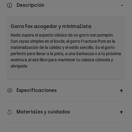
Accesorios
Descripción
Ver Todo
Gorro Fox acogedor y minimalista
Bolsas y Mochilas
Nada supera el aspecto clásico de un gorro con pompón.
Gorras y Gorros
Con rayas simples en el borde, el gorro Fracture Pom es la
Ver todo
materialización de la calidez y el estilo sencillo. Es el gorro
perfecto para llevar a la pista, a una barbacoa o a tu próxima
aventura al aire libre para mantener tu cabeza cómoda y
abrigada.
Especificaciones
Materiales y cuidados