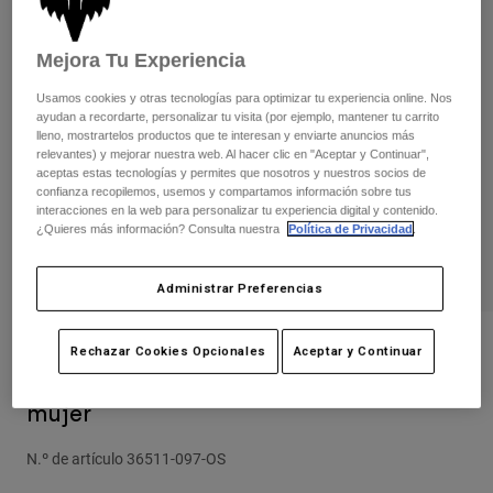
Pantalones
Protecciones
Pantalones
Camisas
Pantalones largos
Gafas de Protección
Mejora Tu Experiencia
Ver todo
Guantes
Calcetines
Usamos cookies y otras tecnologías para optimizar tu experiencia online. Nos
Pantalones cortos
ayudan a recordarte, personalizar tu visita (por ejemplo, mantener tu carrito
Ver todo
Chaquetas
lleno, mostrartelos productos que te interesan y enviarte anuncios más
Chaquetas y chalecos
relevantes) y mejorar nuestra web. Al hacer clic en "Aceptar y Continuar",
Mujer
aceptas estas tecnologías y permites que nosotros y nuestros socios de
Protecciones
confianza recopilemos, usemos y compartamos información sobre tus
Camisetas y tops
Guantes
interacciones en la web para personalizar tu experiencia digital y contenido.
Moto
¿Quieres más información? Consulta nuestra
Política de Privacidad
.
Gafas de protección
Sudaderas
Protecciones
Cascos
Chaquetas
Administrar Preferencias
Calcetines
Camisetas
Pantalones
Gafas de protección
Pantalones
Mochilas y accesorios
Camisas
Opiniones
Rechazar Cookies Opcionales
Aceptar y Continuar
Botas
Calcetines
Ver todo
Gorra trucker Image Phantom cuerda
Recambios
Protecciones
mujer
Accesorios
Guantes
N.º de artículo
36511-097-OS
Niños
Gafas de Protección
Recambios