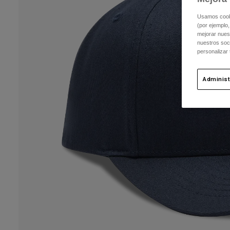
Usamos cookie
(por ejemplo,
mejorar nuest
nuestros soc
personalizar
Administ