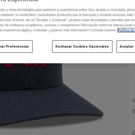
s y otras tecnologías para optimizar tu experiencia online. Nos ayudan a recordarte, person
 mantener tu carrito lleno, mostrartelos productos que te interesan y enviarte anuncios más 
ra web. Al hacer clic en "Aceptar y Continuar", aceptas estas tecnologías y permites que no
ios de confianza recopilemos, usemos y compartamos información sobre tus interacciones 
 tu experiencia digital y contenido. ¿Quieres más información? Consulta nuestra
Política de
C
rar Preferencias
Rechazar Cookies Opcionales
Aceptar 