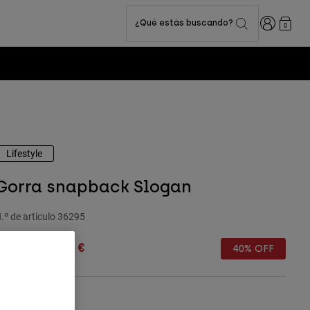
Iniciar sesi
¿Qué estás buscando?
0
Lifestyle
Gorra snapback Slogan
.º de artículo
36295
rice reduced from
to
34,99 €
20,99 €
40% OFF