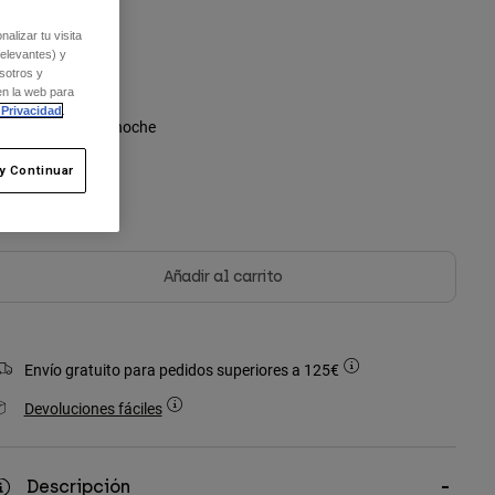
Talla
alizar tu visita
Única
relevantes) y
sotros y
en la web para
 Privacidad
.
olor -
Azul medianoche
y Continuar
seleccionado
Añadir al carrito
Envío gratuito para pedidos superiores a 125€
Devoluciones fáciles
Descripción