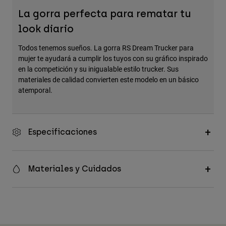
Accesorios
La gorra perfecta para rematar tu
look diario
Ver Todo
Bolsas y Mochilas
Todos tenemos sueños. La gorra RS Dream Trucker para
mujer te ayudará a cumplir los tuyos con su gráfico inspirado
Gorras y Gorros
en la competición y su inigualable estilo trucker. Sus
Ver todo
materiales de calidad convierten este modelo en un básico
atemporal.
Especificaciones
Materiales y Cuidados