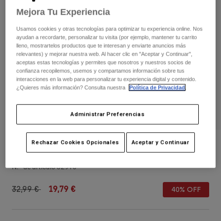
Pantalones
Protecciones
Mejora Tu Experiencia
Pantalones
Camisas
Pantalones largos
Gafas de Protección
Usamos cookies y otras tecnologías para optimizar tu experiencia online. Nos
Ver todo
Guantes
ayudan a recordarte, personalizar tu visita (por ejemplo, mantener tu carrito
Calcetines
Pantalones cortos
lleno, mostrartelos productos que te interesan y enviarte anuncios más
relevantes) y mejorar nuestra web. Al hacer clic en "Aceptar y Continuar",
Ver todo
Chaquetas
aceptas estas tecnologías y permites que nosotros y nuestros socios de
Chaquetas y chalecos
Mujer
confianza recopilemos, usemos y compartamos información sobre tus
interacciones en la web para personalizar tu experiencia digital y contenido.
Protecciones
¿Quieres más información? Consulta nuestra
Política de Privacidad
.
Camisetas y tops
Guantes
Moto
Gafas de protección
Sudaderas
Administrar Preferencias
Protecciones
Cascos
Chaquetas
Calcetines
Camisetas
Pantalones
Gafas de protección
Rechazar Cookies Opcionales
Aceptar y Continuar
Gorra RS Dream Trucker - Mujer
Pantalones
Mochilas y accesorios
Camisas
Botas
Calcetines
N.º de artículo
32916
Ver todo
Recambios
Protecciones
Price reduced from
to
Accesorios
32,99 €
19,79 €
40% OFF
Guantes
Niños
Gafas de Protección
Recambios