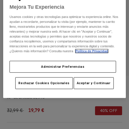
Pantalones
Protecciones
Mejora Tu Experiencia
Pantalones
Camisas
Pantalones largos
Gafas de Protección
Usamos cookies y otras tecnologías para optimizar tu experiencia online. Nos
Ver todo
Guantes
ayudan a recordarte, personalizar tu visita (por ejemplo, mantener tu carrito
Calcetines
Pantalones cortos
lleno, mostrartelos productos que te interesan y enviarte anuncios más
relevantes) y mejorar nuestra web. Al hacer clic en "Aceptar y Continuar",
Ver todo
Chaquetas
aceptas estas tecnologías y permites que nosotros y nuestros socios de
Chaquetas y chalecos
Mujer
confianza recopilemos, usemos y compartamos información sobre tus
interacciones en la web para personalizar tu experiencia digital y contenido.
Protecciones
¿Quieres más información? Consulta nuestra
Política de Privacidad
.
Camisetas y tops
Guantes
Moto
Gafas de protección
Sudaderas
Administrar Preferencias
Protecciones
Cascos
Chaquetas
Calcetines
Camisetas
Pantalones
Gafas de protección
Rechazar Cookies Opcionales
Aceptar y Continuar
Gorra RS Dream Trucker - Mujer
Pantalones
Mochilas y accesorios
Camisas
Botas
Calcetines
N.º de artículo
32916
Ver todo
Recambios
Protecciones
Price reduced from
to
Accesorios
32,99 €
19,79 €
40% OFF
Guantes
Niños
Gafas de Protección
Recambios