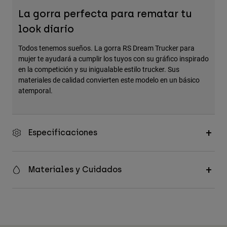
Accesorios
La gorra perfecta para rematar tu
look diario
Ver Todo
Bolsas y Mochilas
Todos tenemos sueños. La gorra RS Dream Trucker para
mujer te ayudará a cumplir los tuyos con su gráfico inspirado
Gorras y Gorros
en la competición y su inigualable estilo trucker. Sus
Ver todo
materiales de calidad convierten este modelo en un básico
atemporal.
Especificaciones
Materiales y Cuidados