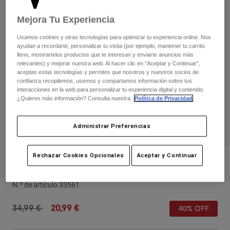
Pantalones
Protecciones
Pantalones
Camisas
Mejora Tu Experiencia
Pantalones largos
Gafas de Protección
Ver todo
Guantes
Usamos cookies y otras tecnologías para optimizar tu experiencia online. Nos
Calcetines
ayudan a recordarte, personalizar tu visita (por ejemplo, mantener tu carrito
Pantalones cortos
lleno, mostrartelos productos que te interesan y enviarte anuncios más
Ver todo
Chaquetas
relevantes) y mejorar nuestra web. Al hacer clic en "Aceptar y Continuar",
Chaquetas y chalecos
aceptas estas tecnologías y permites que nosotros y nuestros socios de
Mujer
confianza recopilemos, usemos y compartamos información sobre tus
Protecciones
interacciones en la web para personalizar tu experiencia digital y contenido.
Camisetas y tops
Guantes
Moto
¿Quieres más información? Consulta nuestra
Política de Privacidad
.
Gafas de protección
Sudaderas
Protecciones
Cascos
Administrar Preferencias
Chaquetas
Calcetines
Camisetas
Pantalones
Gafas de protección
Pantalones
Rechazar Cookies Opcionales
Aceptar y Continuar
Mochilas y accesorios
Camisas
Gorra Juvenil Fox x Honda Snapback
Botas
Calcetines
Ver todo
N.º de artículo
33561
Recambios
Protecciones
Accesorios
Guantes
Price reduced from
to
34,99 €
20,99 €
40% OFF
Niños
Gafas de Protección
Recambios