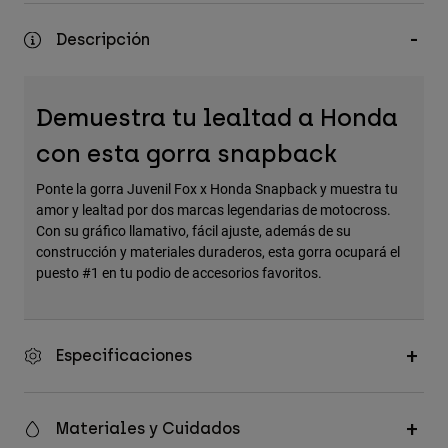
Accesorios
Descripción
Ver Todo
Bolsas y Mochilas
Demuestra tu lealtad a Honda
Gorras y Gorros
con esta gorra snapback
Ver todo
Ponte la gorra Juvenil Fox x Honda Snapback y muestra tu
amor y lealtad por dos marcas legendarias de motocross.
Con su gráfico llamativo, fácil ajuste, además de su
construcción y materiales duraderos, esta gorra ocupará el
puesto #1 en tu podio de accesorios favoritos.
Especificaciones
Materiales y Cuidados