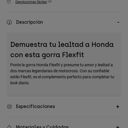
Devoluciones fáciles
Accesorios
Ver Todo
Descripción
Bolsas y Mochilas
Gorras y Gorros
Demuestra tu lealtad a Honda
Ver todo
con esta gorra Flexfit
Ponte la gorra Honda Flexfit y presume tu amor y lealtad a
dos marcas legendarias de motocross. Con su confiable
estilo Flexfit, es el complemento perfecto para completar tu
look diario.
Especificaciones
Materiales y Cuidados