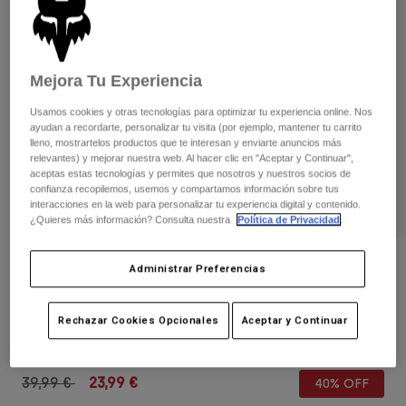
Pantalones
Protecciones
Pantalones
Camisas
Pantalones largos
Gafas de Protección
Ver todo
Guantes
Calcetines
Mejora Tu Experiencia
Pantalones cortos
Ver todo
Chaquetas
Usamos cookies y otras tecnologías para optimizar tu experiencia online. Nos
Chaquetas y chalecos
ayudan a recordarte, personalizar tu visita (por ejemplo, mantener tu carrito
Mujer
lleno, mostrartelos productos que te interesan y enviarte anuncios más
Protecciones
relevantes) y mejorar nuestra web. Al hacer clic en "Aceptar y Continuar",
Camisetas y tops
Guantes
Moto
aceptas estas tecnologías y permites que nosotros y nuestros socios de
confianza recopilemos, usemos y compartamos información sobre tus
Gafas de protección
Sudaderas
interacciones en la web para personalizar tu experiencia digital y contenido.
Protecciones
Cascos
¿Quieres más información? Consulta nuestra
Política de Privacidad
.
Chaquetas
Calcetines
Camisetas
Pantalones
Gafas de protección
Opiniones
Administrar Preferencias
Pantalones
Mochilas y accesorios
Camisas
Gorra Honda Flexfit
Botas
Calcetines
Ver todo
Rechazar Cookies Opcionales
Aceptar y Continuar
Recambios
Protecciones
N.º de artículo
33382
Accesorios
Guantes
Price reduced from
to
39,99 €
23,99 €
40% OFF
Niños
Gafas de Protección
Recambios