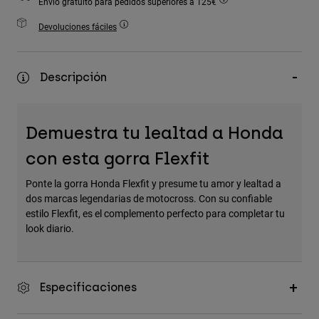
Envío gratuito para pedidos superiores a 125€
Accesorios
Devoluciones fáciles
Ver Todo
Bolsas y Mochilas
Descripción
Gorras y Gorros
Ver todo
Demuestra tu lealtad a Honda
con esta gorra Flexfit
Ponte la gorra Honda Flexfit y presume tu amor y lealtad a
dos marcas legendarias de motocross. Con su confiable
estilo Flexfit, es el complemento perfecto para completar tu
look diario.
Especificaciones