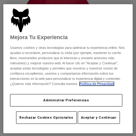
Pantalones
Protecciones
Pantalones
Camisas
Pantalones largos
Gafas de Protección
Ver todo
Guantes
Calcetines
Pantalones cortos
Ver todo
Chaquetas
Mejora Tu Experiencia
Chaquetas y chalecos
Mujer
Usamos cookies y otras tecnologías para optimizar tu experiencia online. Nos
Protecciones
ayudan a recordarte, personalizar tu visita (por ejemplo, mantener tu carrito
Camisetas y tops
Guantes
lleno, mostrartelos productos que te interesan y enviarte anuncios más
Moto
relevantes) y mejorar nuestra web. Al hacer clic en "Aceptar y Continuar",
Gafas de protección
Sudaderas
aceptas estas tecnologías y permites que nosotros y nuestros socios de
Protecciones
Cascos
confianza recopilemos, usemos y compartamos información sobre tus
Chaquetas
interacciones en la web para personalizar tu experiencia digital y contenido.
Calcetines
Camisetas
¿Quieres más información? Consulta nuestra
Política de Privacidad
.
Pantalones
Gafas de protección
Opiniones
Pantalones
Mochilas y accesorios
Camisas
Gorra Honda Flexfit
Administrar Preferencias
Botas
Calcetines
Ver todo
Recambios
Protecciones
N.º de artículo
33382-003-L/XL
Accesorios
Rechazar Cookies Opcionales
Aceptar y Continuar
Guantes
Price reduced from
to
39,99 €
23,99 €
40% OFF
Niños
Gafas de Protección
Recambios