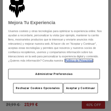
Pantalones
Protecciones
Pantalones
Camisas
Pantalones largos
Gafas de Protección
Ver todo
Guantes
Calcetines
Mejora Tu Experiencia
Pantalones cortos
Ver todo
Chaquetas
Usamos cookies y otras tecnologías para optimizar tu experiencia online. Nos
Chaquetas y chalecos
Mujer
ayudan a recordarte, personalizar tu visita (por ejemplo, mantener tu carrito
lleno, mostrartelos productos que te interesan y enviarte anuncios más
Protecciones
relevantes) y mejorar nuestra web. Al hacer clic en "Aceptar y Continuar",
Camisetas y tops
Guantes
Moto
aceptas estas tecnologías y permites que nosotros y nuestros socios de
confianza recopilemos, usemos y compartamos información sobre tus
Gafas de protección
Sudaderas
interacciones en la web para personalizar tu experiencia digital y contenido.
Protecciones
Cascos
¿Quieres más información? Consulta nuestra
Política de Privacidad
.
Chaquetas
Calcetines
Camisetas
Pantalones
Gafas de protección
Opiniones
Administrar Preferencias
Pantalones
Mochilas y accesorios
Camisas
Gorra Fox x Kawasaki Flexfit
Botas
Calcetines
Ver todo
Rechazar Cookies Opcionales
Aceptar y Continuar
Recambios
Protecciones
N.º de artículo
32242
Accesorios
Guantes
Price reduced from
to
39,99 €
23,99 €
40% OFF
Niños
Gafas de Protección
Recambios