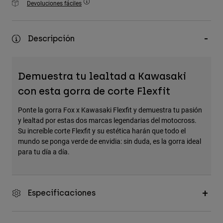
Devoluciones fáciles
Accesorios
Ver Todo
Descripción
Bolsas y Mochilas
Gorras y Gorros
Demuestra tu lealtad a Kawasaki
Ver todo
con esta gorra de corte Flexfit
Ponte la gorra Fox x Kawasaki Flexfit y demuestra tu pasión
y lealtad por estas dos marcas legendarias del motocross.
Su increíble corte Flexfit y su estética harán que todo el
mundo se ponga verde de envidia: sin duda, es la gorra ideal
para tu día a día.
Especificaciones