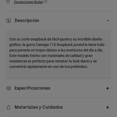
Devoluciones fáciles
Accesorios
Ver Todo
Descripción
Bolsas y Mochilas
Gorras y Gorros
Con su corte snapback de fácil ajuste y su increíble diseño
Ver todo
gráfico, la gorra Cienega 110 Snapback juvenil lo tiene todo
para ponerle un toque clásico a las aventuras del día a día.
Este modelo hecho con materiales de calidad y gran
resistencia es perfecto para rematar tu look diario y se
convertirá rápidamente en uno de tus preferidos.
Especificaciones
Materiales y Cuidados