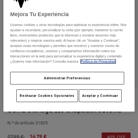
Pantalones
Protecciones
Pantalones
Camisas
Mejora Tu Experiencia
Pantalones largos
Gafas de Protección
Ver todo
Guantes
Usamos cookies y otras tecnologías para optimizar tu experiencia online. Nos
Calcetines
Pantalones cortos
ayudan a recordarte, personalizar tu visita (por ejemplo, mantener tu carrito
Ver todo
lleno, mostrartelos productos que te interesan y enviarte anuncios más
Chaquetas
relevantes) y mejorar nuestra web. Al hacer clic en "Aceptar y Continuar",
Chaquetas y chalecos
Mujer
aceptas estas tecnologías y permites que nosotros y nuestros socios de
confianza recopilemos, usemos y compartamos información sobre tus
Protecciones
interacciones en la web para personalizar tu experiencia digital y contenido.
Camisetas y tops
Guantes
Moto
¿Quieres más información? Consulta nuestra
Política de Privacidad
.
Gafas de protección
Sudaderas
Protecciones
Cascos
Chaquetas
Administrar Preferencias
Calcetines
Camisetas
Pantalones
Gafas de protección
Pantalones
Rechazar Cookies Opcionales
Aceptar y Continuar
Mochilas y accesorios
Camisas
Opiniones
Botas
Calcetines
Ver todo
Gorra Cienega 110 Snapback Juvenil
Recambios
Protecciones
Accesorios
Guantes
N.º de artículo
31805
Niños
Gafas de Protección
Recambios
Price reduced from
to
27,99 €
16,79 €
40% OFF