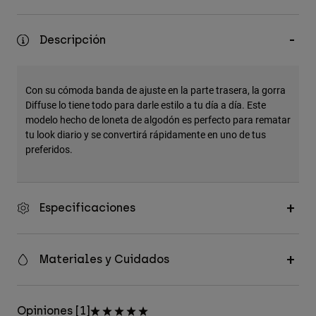
Accesorios
Descripción
Ver Todo
Bolsas y Mochilas
Gorras y Gorros
Con su cómoda banda de ajuste en la parte trasera, la gorra
Diffuse lo tiene todo para darle estilo a tu día a día. Este
Ver todo
modelo hecho de loneta de algodón es perfecto para rematar
tu look diario y se convertirá rápidamente en uno de tus
preferidos.
Especificaciones
Materiales y Cuidados
Opiniones [1]