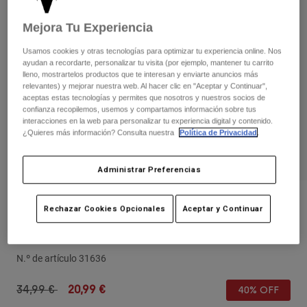
Pantalones
Protecciones
Pantalones
Camisas
Mejora Tu Experiencia
Pantalones largos
Gafas de Protección
Ver todo
Guantes
Usamos cookies y otras tecnologías para optimizar tu experiencia online. Nos
Calcetines
ayudan a recordarte, personalizar tu visita (por ejemplo, mantener tu carrito
Pantalones cortos
lleno, mostrartelos productos que te interesan y enviarte anuncios más
Ver todo
Chaquetas
relevantes) y mejorar nuestra web. Al hacer clic en "Aceptar y Continuar",
Chaquetas y chalecos
Mujer
aceptas estas tecnologías y permites que nosotros y nuestros socios de
confianza recopilemos, usemos y compartamos información sobre tus
Protecciones
interacciones en la web para personalizar tu experiencia digital y contenido.
Camisetas y tops
Guantes
Moto
¿Quieres más información? Consulta nuestra
Política de Privacidad
.
Gafas de protección
Sudaderas
Protecciones
Cascos
Administrar Preferencias
Chaquetas
Calcetines
Camisetas
Pantalones
Gafas de protección
Opiniones
Pantalones
Rechazar Cookies Opcionales
Aceptar y Continuar
Mochilas y accesorios
Camisas
Gorra ajustable Diffuse
Botas
Calcetines
Ver todo
Recambios
Protecciones
N.º de artículo
31636
Accesorios
Guantes
Price reduced from
to
34,99 €
20,99 €
40% OFF
Niños
Gafas de Protección
Recambios