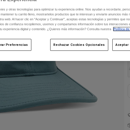
s y otras tecnologías para optimizar tu experiencia online. Nos ayudan a recordarte, person
 mantener tu carrito lleno, mostrartelos productos que te interesan y enviarte anuncios más 
ra web. Al hacer clic en "Aceptar y Continuar", aceptas estas tecnologías y permites que no
ios de confianza recopilemos, usemos y compartamos información sobre tus interacciones 
 tu experiencia digital y contenido. ¿Quieres más información? Consulta nuestra
Política de
rar Preferencias
Rechazar Cookies Opcionales
Aceptar 
C