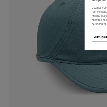
Usamos cookie
(por ejemplo,
mejorar nuest
nuestros soc
personalizar
Administ