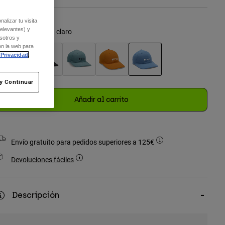
alizar tu visita
relevantes) y
olor -
Azul pizarra claro
sotros y
en la web para
 Privacidad
.
seleccionado
y Continuar
Añadir al carrito
Envío gratuito para pedidos superiores a 125€
Devoluciones fáciles
Descripción