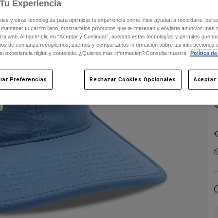
Tu Experiencia
s y otras tecnologías para optimizar tu experiencia online. Nos ayudan a recordarte, person
 mantener tu carrito lleno, mostrartelos productos que te interesan y enviarte anuncios más 
C
ra web. Al hacer clic en "Aceptar y Continuar", aceptas estas tecnologías y permites que no
ios de confianza recopilemos, usemos y compartamos información sobre tus interacciones 
 tu experiencia digital y contenido. ¿Quieres más información? Consulta nuestra
Política de
rar Preferencias
Rechazar Cookies Opcionales
Aceptar 