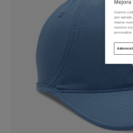
Mejora 
Usamos cookie
(por ejemplo,
mejorar nuest
nuestros soc
personalizar
Administ