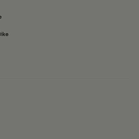
e
ike