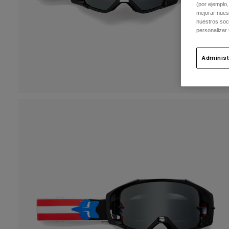
(por ejemplo,
mejorar nuest
nuestros soc
personalizar
Administ