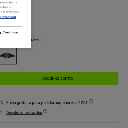
relevantes) y
sotros y
en la web para
Talla
 Privacidad
.
Única
seleccionado
y Continuar
olor -
Blanco/Rojo/Azul
seleccionado
Añadir al carrito
Envío gratuito para pedidos superiores a 125€
Devoluciones fáciles