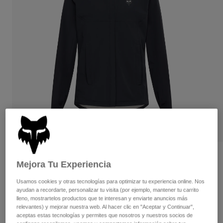
Pantalones
Protecciones
Pantalones
Camisas
Pantalones largos
Gafas de Protección
Ver todo
Guantes
Calcetines
Pantalones cortos
Ver todo
Chaquetas
Chaquetas y chalecos
Mujer
Protecciones
Camisetas y tops
Guantes
Moto
Gafas de protección
Sudaderas
Protecciones
Cascos
Chaquetas
Calcetines
Camisetas
Pantalones
Gafas de protección
Pantalones
Mochilas y accesorios
Camisas
Opiniones
Mejora Tu Experiencia
Botas
Calcetines
Ver todo
Chaqueta Ranger Water Lunar Special
Recambios
Protecciones
Usamos cookies y otras tecnologías para optimizar tu experiencia online. Nos
Edition
Accesorios
ayudan a recordarte, personalizar tu visita (por ejemplo, mantener tu carrito
Guantes
lleno, mostrartelos productos que te interesan y enviarte anuncios más
N.º de artículo
36560
relevantes) y mejorar nuestra web. Al hacer clic en "Aceptar y Continuar",
Niños
Gafas de Protección
Recambios
aceptas estas tecnologías y permites que nosotros y nuestros socios de