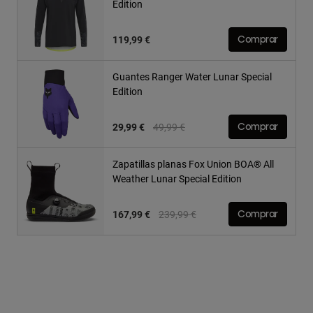
Edition
119,99 €
Comprar
Guantes Ranger Water Lunar Special
Edition
Price reduced from
to
29,99 €
49,99 €
Comprar
Zapatillas planas Fox Union BOA® All
Weather Lunar Special Edition
Price reduced from
to
167,99 €
239,99 €
Comprar