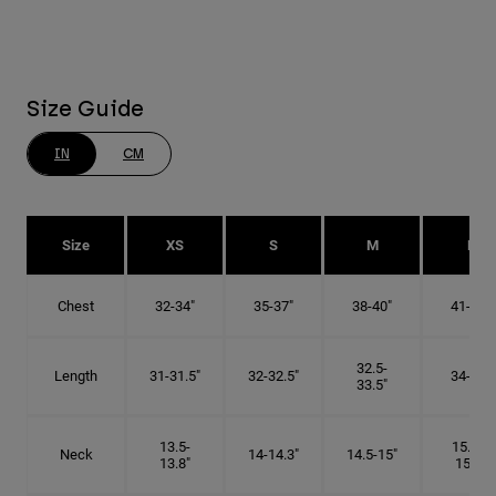
Size Guide
IN
CM
Size
XS
S
M
L
Chest
32-34"
35-37"
38-40"
41-43"
32.5-
Length
31-31.5"
32-32.5"
34-35"
33.5"
13.5-
15.25-
Neck
14-14.3"
14.5-15"
13.8"
15.5"