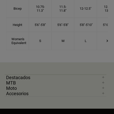
10.75-
11.5-
12.75-
Bicep
12-12.5"
11.3"
11.8"
13.3"
Height
5'6"-5'8"
5'6"-5'8"
5'8"-5'10"
5'10"- 6'
Women's
S
M
L
XL
Equivalent
Destacados
MTB
Moto
Accesorios