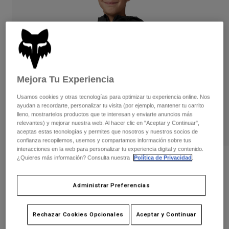
Pantalones
Protecciones
Pantalones
Camisas
Pantalones largos
Gafas de Protección
Ver todo
Guantes
Calcetines
Pantalones cortos
Ver todo
Chaquetas
Chaquetas y chalecos
Mujer
Mejora Tu Experiencia
Protecciones
Camisetas y tops
Guantes
Usamos cookies y otras tecnologías para optimizar tu experiencia online. Nos
Moto
ayudan a recordarte, personalizar tu visita (por ejemplo, mantener tu carrito
Gafas de protección
Sudaderas
lleno, mostrartelos productos que te interesan y enviarte anuncios más
Protecciones
Cascos
relevantes) y mejorar nuestra web. Al hacer clic en "Aceptar y Continuar",
Chaquetas
aceptas estas tecnologías y permites que nosotros y nuestros socios de
Calcetines
Camisetas
confianza recopilemos, usemos y compartamos información sobre tus
Pantalones
Gafas de protección
interacciones en la web para personalizar tu experiencia digital y contenido.
Pantalones
¿Quieres más información? Consulta nuestra
Política de Privacidad
.
Mochilas y accesorios
Camisas
Opiniones
Botas
Calcetines
Ver todo
Chaqueta impermeable Ranger 2.5-
Recambios
Administrar Preferencias
Protecciones
Layer - Juvenil
Accesorios
Guantes
N.º de artículo
33798
Rechazar Cookies Opcionales
Aceptar y Continuar
Niños
Gafas de Protección
Recambios