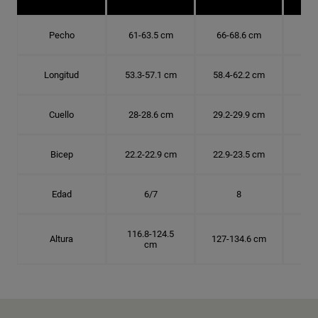
Pecho
61-63.5 cm
66-68.6 cm
71-
Longitud
53.3-57.1 cm
58.4-62.2 cm
63.
Cuello
28-28.6 cm
29.2-29.9 cm
30.
Bicep
22.2-22.9 cm
22.9-23.5 cm
24.
Edad
6/7
8
116.8-124.5
Altura
127-134.6 cm
137
cm