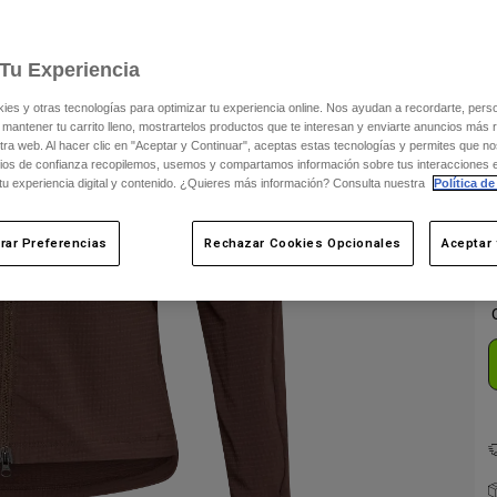
Tu Experiencia
s y otras tecnologías para optimizar tu experiencia online. Nos ayudan a recordarte, person
 mantener tu carrito lleno, mostrartelos productos que te interesan y enviarte anuncios más 
ra web. Al hacer clic en "Aceptar y Continuar", aceptas estas tecnologías y permites que no
ios de confianza recopilemos, usemos y compartamos información sobre tus interacciones 
C
 tu experiencia digital y contenido. ¿Quieres más información? Consulta nuestra
Política de
rar Preferencias
Rechazar Cookies Opcionales
Aceptar 