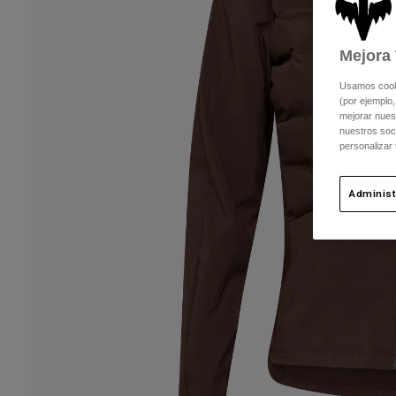
Mejora 
Usamos cookie
(por ejemplo,
mejorar nuest
nuestros soc
personalizar
Administ