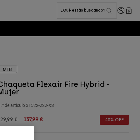
Iniciar sesi
¿Qué estás buscando?
0
MTB
Chaqueta Flexair Fire Hybrid -
Mujer
.º de artículo
31522-222-XS
rice reduced from
to
29,99 €
137,99 €
40% OFF