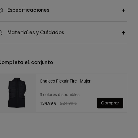
Especificaciones
Materiales y Cuidados
Completa el conjunto
Chaleco Flexair Fire - Mujer
3 colores disponibles
Price reduced from
to
134,99 €
224,99 €
Comprar