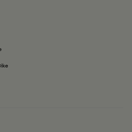
e
ike