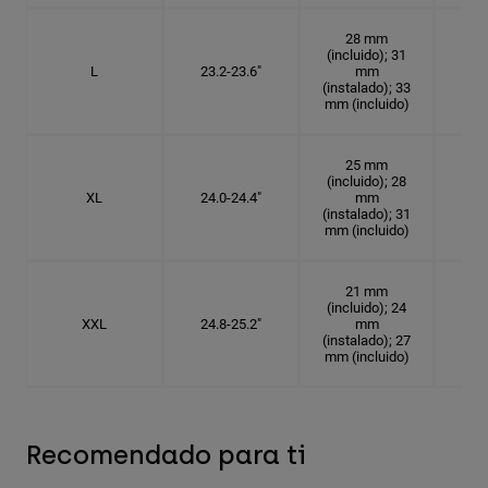
28 mm
(incluido); 31
L
23.2-23.6"
mm
7 3
(instalado); 33
mm (incluido)
25 mm
(incluido); 28
XL
24.0-24.4"
mm
7 5
(instalado); 31
mm (incluido)
21 mm
(incluido); 24
XXL
24.8-25.2"
mm
7
(instalado); 27
mm (incluido)
Recomendado para ti