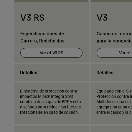
V3 RS
V3
Especificaciones de
Casco de motocr
Carrera, Redefinidas.
para la competi
Ver el V3 RS
Ver el
Detalles
Detalles
El sistema de protección contra
Equipado con el Si
impactos Mips® Integra Split
Protección contra 
combina dos capas de EPS y está
Multidireccionales 
diseñado para reducir las fuerzas
agrega una capa de 
rotacionales en caso de colisión
entre el casco y la 