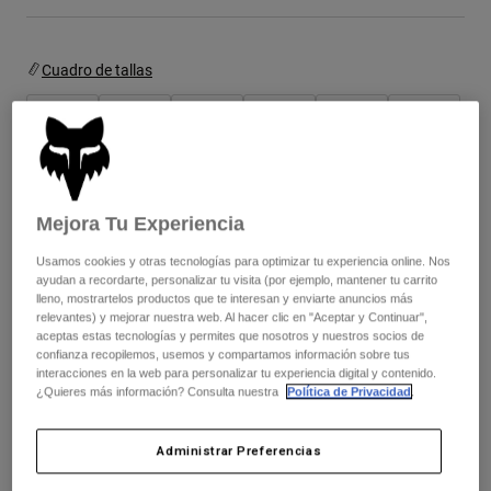
Chaquetas
Explorar Moto
Camisetas
Calcetines
Sudaderas
Cuadro de tallas
Ver todo
Product Help
Ver todo
Explorar MTB
XS
S
M
L
XL
2XL
Guía de Equipamiento de Moto
Ropa Casual
Product Help
Accesorios
Guía de cuidado de cascos
Guía de Equipamiento de MTB
Tops
Color -
Blanco
Guía de cuidado de las botas
Mejora Tu Experiencia
Gorras y Gorros
Sudaderas
Guía de cuidado de cascos
Bolsas y Mochilas
Usamos cookies y otras tecnologías para optimizar tu experiencia online. Nos
ayudan a recordarte, personalizar tu visita (por ejemplo, mantener tu carrito
Chaquetas
Calcetines
lleno, mostrartelos productos que te interesan y enviarte anuncios más
Pantalones
relevantes) y mejorar nuestra web. Al hacer clic en "Aceptar y Continuar",
seleccionado
Stickers
aceptas estas tecnologías y permites que nosotros y nuestros socios de
Pantalones Cortos
confianza recopilemos, usemos y compartamos información sobre tus
Otros Accesorios
Añadir al carrito
interacciones en la web para personalizar tu experiencia digital y contenido.
Bañadores
¿Quieres más información? Consulta nuestra
Política de Privacidad
.
Ver todo
Ver todo
Administrar Preferencias
Envío gratuito para pedidos superiores a 125€