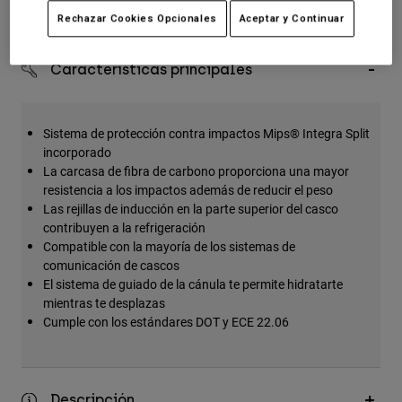
Devoluciones fáciles
Accesorios
Rechazar Cookies Opcionales
Aceptar y Continuar
Ver Todo
Características principales
Bolsas y Mochilas
Gorras y Gorros
Sistema de protección contra impactos Mips® Integra Split
Ver todo
incorporado
La carcasa de fibra de carbono proporciona una mayor
resistencia a los impactos además de reducir el peso
Las rejillas de inducción en la parte superior del casco
contribuyen a la refrigeración
Compatible con la mayoría de los sistemas de
comunicación de cascos
El sistema de guiado de la cánula te permite hidratarte
mientras te desplazas
Cumple con los estándares DOT y ECE 22.06
Descripción