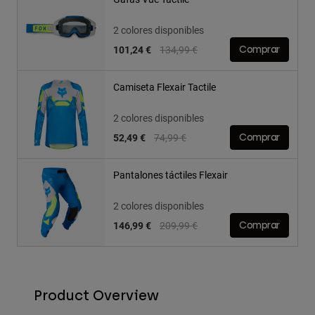
2 colores disponibles
Price reduced from
to
101,24 €
134,99 €
Comprar
Camiseta Flexair Tactile
2 colores disponibles
Price reduced from
to
52,49 €
74,99 €
Comprar
Pantalones táctiles Flexair
2 colores disponibles
Price reduced from
to
146,99 €
209,99 €
Comprar
Product Overview