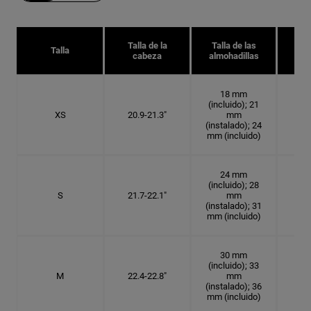
Talla de la
Talla de las
Tal
Talla
cabeza
almohadillas
18 mm
(incluido); 21
XS
20.9-21.3"
mm
6 5
(instalado); 24
mm (incluido)
24 mm
(incluido); 28
S
21.7-22.1"
mm
6
(instalado); 31
mm (incluido)
30 mm
(incluido); 33
M
22.4-22.8"
mm
7 1
(instalado); 36
mm (incluido)