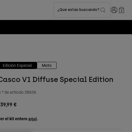
Iniciar sesi
¿Qué estás buscando?
0
Edición Especial
Moto
Casco V1 Diffuse Special Edition
.º de artículo
38636
39,99 €
er el kit entero
.
aquí