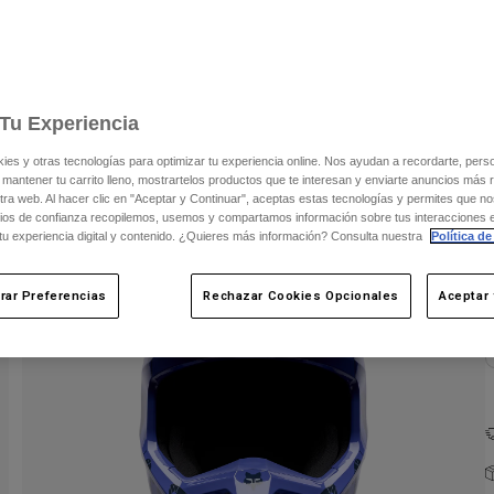
C
Tu Experiencia
s y otras tecnologías para optimizar tu experiencia online. Nos ayudan a recordarte, person
 mantener tu carrito lleno, mostrartelos productos que te interesan y enviarte anuncios más 
ra web. Al hacer clic en "Aceptar y Continuar", aceptas estas tecnologías y permites que no
ios de confianza recopilemos, usemos y compartamos información sobre tus interacciones 
 tu experiencia digital y contenido. ¿Quieres más información? Consulta nuestra
Política de
rar Preferencias
Rechazar Cookies Opcionales
Aceptar 