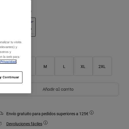
olor -
Purple Dove
seleccionado
alizar tu visita
relevantes) y
Cuadro de tallas
sotros y
en la web para
 Privacidad
.
XS
S
M
L
XL
2XL
y Continuar
Añadir al carrito
Envío gratuito para pedidos superiores a 125€
Devoluciones fáciles