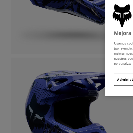
Mejora 
Usamos cookie
(por ejemplo,
mejorar nuest
nuestros soc
personalizar
Administ