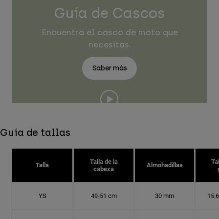
Guía de Cascos
Encuentra el casco de moto que
necesitas.
Saber más
Guía de tallas
Talla de la
Tal
Talla
Almohadillas
cabeza
YS
49-51 cm
30 mm
15.