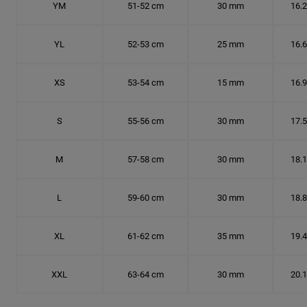
YM
51-52 cm
30 mm
16.
YL
52-53 cm
25 mm
16.
XS
53-54 cm
15 mm
16.
S
55-56 cm
30 mm
17.
M
57-58 cm
30 mm
18.
L
59-60 cm
30 mm
18.
XL
61-62 cm
35 mm
19.
XXL
63-64 cm
30 mm
20.