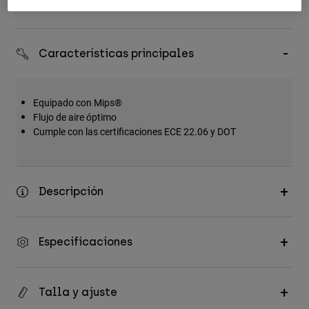
Devoluciones fáciles
Accesorios
Ver Todo
Características principales
Bolsas y Mochilas
Gorras y Gorros
Equipado con Mips®
Ver todo
Flujo de aire óptimo
Cumple con las certificaciones ECE 22.06 y DOT
Descripción
Especificaciones
Talla y ajuste