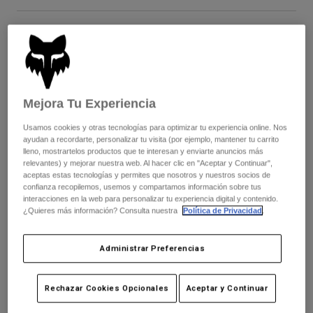
Chaquetas
Explorar Moto
Camisetas
Calcetines
Sudaderas
Cuadro de tallas
Ver todo
Product Help
Ver todo
Explorar MTB
XS
S
M
L
XL
2XL
Guía de Equipamiento de Moto
Mejora Tu Experiencia
Ropa Casual
Product Help
Accesorios
Guía de cuidado de cascos
Usamos cookies y otras tecnologías para optimizar tu experiencia online. Nos
Guía de Equipamiento de MTB
Tops
Color -
Blanco tiza
Guía de cuidado de las botas
ayudan a recordarte, personalizar tu visita (por ejemplo, mantener tu carrito
Gorras y Gorros
lleno, mostrartelos productos que te interesan y enviarte anuncios más
Sudaderas
Guía de cuidado de cascos
relevantes) y mejorar nuestra web. Al hacer clic en "Aceptar y Continuar",
Bolsas y Mochilas
aceptas estas tecnologías y permites que nosotros y nuestros socios de
Chaquetas
confianza recopilemos, usemos y compartamos información sobre tus
Calcetines
interacciones en la web para personalizar tu experiencia digital y contenido.
Pantalones
seleccionado
Stickers
¿Quieres más información? Consulta nuestra
Política de Privacidad
.
Pantalones Cortos
Otros Accesorios
Añadir al carrito
Bañadores
Administrar Preferencias
Ver todo
Ver todo
Rechazar Cookies Opcionales
Aceptar y Continuar
Envío gratuito para pedidos superiores a 125€