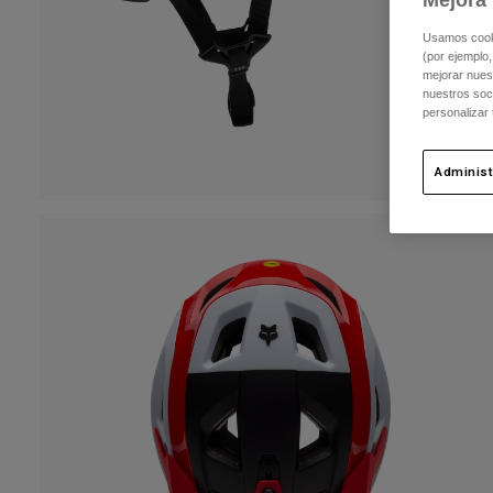
Usamos cookie
(por ejemplo,
mejorar nuest
nuestros soc
personalizar
Administ