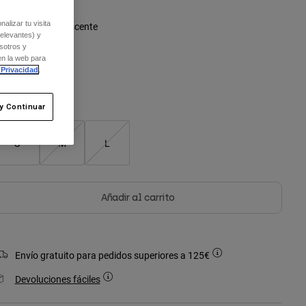
alizar tu visita
olor -
Rojo fluorescente
relevantes) y
sotros y
en la web para
 Privacidad
.
seleccionado
y Continuar
S
M
L
Añadir al carrito
Envío gratuito para pedidos superiores a 125€
Devoluciones fáciles