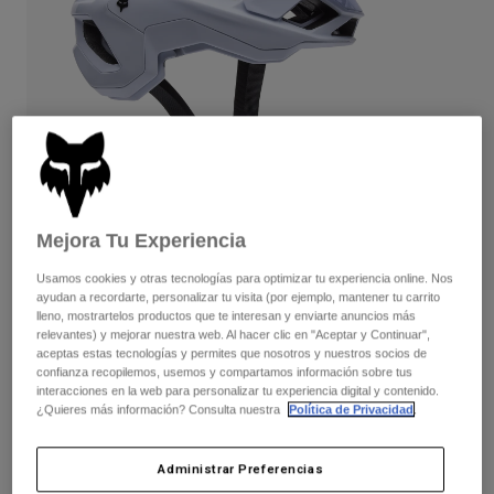
Pantalones
Protecciones
Pantalones
Camisas
Pantalones largos
Gafas de Protección
Ver todo
Guantes
Calcetines
Pantalones cortos
Ver todo
Chaquetas
Chaquetas y chalecos
Mujer
Protecciones
Camisetas y tops
Guantes
Moto
Mejora Tu Experiencia
Gafas de protección
Sudaderas
Protecciones
Cascos
Chaquetas
Usamos cookies y otras tecnologías para optimizar tu experiencia online. Nos
Calcetines
Camisetas
ayudan a recordarte, personalizar tu visita (por ejemplo, mantener tu carrito
Pantalones
Gafas de protección
lleno, mostrartelos productos que te interesan y enviarte anuncios más
Opiniones
Pantalones
relevantes) y mejorar nuestra web. Al hacer clic en "Aceptar y Continuar",
Mochilas y accesorios
Camisas
aceptas estas tecnologías y permites que nosotros y nuestros socios de
Casco Speedframe RS Blanco Mate
Botas
Calcetines
confianza recopilemos, usemos y compartamos información sobre tus
Ver todo
interacciones en la web para personalizar tu experiencia digital y contenido.
Recambios
Protecciones
¿Quieres más información? Consulta nuestra
Política de Privacidad
.
N.º de artículo
35966
Accesorios
Guantes
249,99 €
Niños
Gafas de Protección
Administrar Preferencias
Recambios