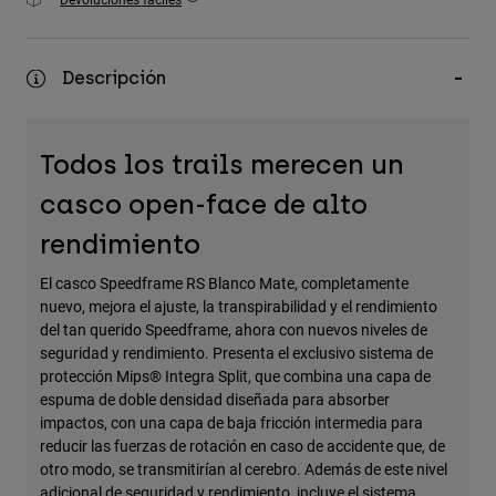
Accesorios
Ver Todo
Descripción
Bolsas y Mochilas
Gorras y Gorros
Todos los trails merecen un
Ver todo
casco open-face de alto
rendimiento
El casco Speedframe RS Blanco Mate, completamente
nuevo, mejora el ajuste, la transpirabilidad y el rendimiento
del tan querido Speedframe, ahora con nuevos niveles de
seguridad y rendimiento. Presenta el exclusivo sistema de
protección Mips® Integra Split, que combina una capa de
espuma de doble densidad diseñada para absorber
impactos, con una capa de baja fricción intermedia para
reducir las fuerzas de rotación en caso de accidente que, de
otro modo, se transmitirían al cerebro. Además de este nivel
adicional de seguridad y rendimiento, incluye el sistema