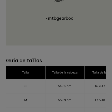
juste"
clave"
- mtbgearbox
Guía de tallas
Talla
Talla de la cabeza
Talla de la go
S
51-55 cm
16.2-17.5 c
M
55-59 cm
17.5-18.8 c