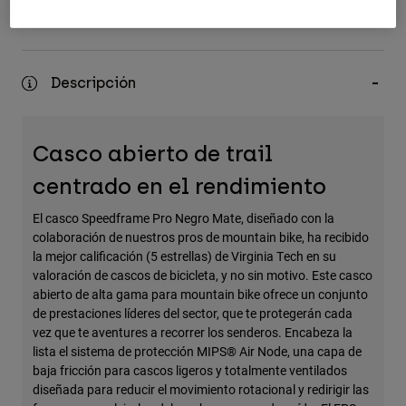
Accesorios
Devoluciones fáciles
Ver Todo
Descripción
Bolsas y Mochilas
Gorras y Gorros
Ver todo
Casco abierto de trail
centrado en el rendimiento
El casco Speedframe Pro Negro Mate, diseñado con la
colaboración de nuestros pros de mountain bike, ha recibido
la mejor calificación (5 estrellas) de Virginia Tech en su
valoración de cascos de bicicleta, y no sin motivo. Este casco
abierto de alta gama para mountain bike ofrece un conjunto
de prestaciones líderes del sector, que te protegerán cada
vez que te aventures a recorrer los senderos. Encabeza la
lista el sistema de protección MIPS® Air Node, una capa de
baja fricción para cascos ligeros y totalmente ventilados
diseñada para reducir el movimiento rotacional y redirigir las