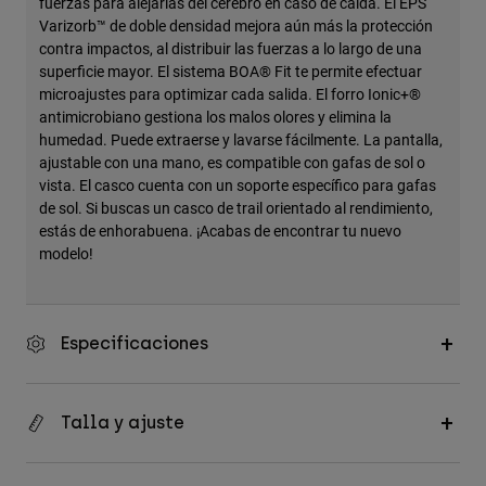
fuerzas para alejarlas del cerebro en caso de caída. El EPS
Varizorb™ de doble densidad mejora aún más la protección
contra impactos, al distribuir las fuerzas a lo largo de una
superficie mayor. El sistema BOA® Fit te permite efectuar
microajustes para optimizar cada salida. El forro Ionic+®
antimicrobiano gestiona los malos olores y elimina la
humedad. Puede extraerse y lavarse fácilmente. La pantalla,
ajustable con una mano, es compatible con gafas de sol o
vista. El casco cuenta con un soporte específico para gafas
de sol. Si buscas un casco de trail orientado al rendimiento,
estás de enhorabuena. ¡Acabas de encontrar tu nuevo
modelo!
Especificaciones
Talla y ajuste