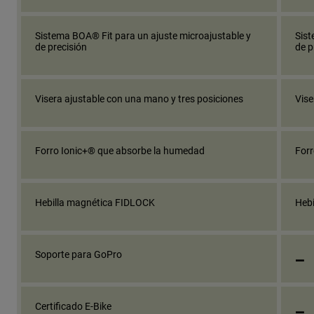
Sistema BOA® Fit para un ajuste microajustable y
Sist
de precisión
de p
Visera ajustable con una mano y tres posiciones
Vise
Forro Ionic+® que absorbe la humedad
Forr
Hebilla magnética FIDLOCK
Heb
_
Soporte para GoPro
_
Certificado E-Bike