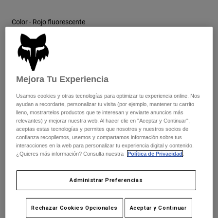
Chaquetas
Explorar Moto
Camisetas
Calcetines
Color -
Rojo fluorescente
Sudaderas
Ver todo
Product Help
Ver todo
Explorar MTB
Guía de Equipamiento de Moto
seleccionado
Ropa Casual
Product Help
Mejora Tu Experiencia
Accesorios
Guía de cuidado de cascos
Cuadro de tallas
Guía de Equipamiento de MTB
Tops
Usamos cookies y otras tecnologías para optimizar tu experiencia online. Nos
Guía de cuidado de las botas
Gorras y Gorros
ayudan a recordarte, personalizar tu visita (por ejemplo, mantener tu carrito
Sudaderas
Guía de cuidado de cascos
lleno, mostrartelos productos que te interesan y enviarte anuncios más
S
M
L
Bolsas y Mochilas
relevantes) y mejorar nuestra web. Al hacer clic en "Aceptar y Continuar",
Chaquetas
aceptas estas tecnologías y permites que nosotros y nuestros socios de
Calcetines
seleccionado
confianza recopilemos, usemos y compartamos información sobre tus
Pantalones
interacciones en la web para personalizar tu experiencia digital y contenido.
Stickers
Sin stock
¿Quieres más información? Consulta nuestra
Política de Privacidad
.
Pantalones Cortos
Otros Accesorios
Añadir al carrito
Bañadores
Ver todo
Administrar Preferencias
Ver todo
Rechazar Cookies Opcionales
Aceptar y Continuar
Envío gratuito para pedidos superiores a 125€