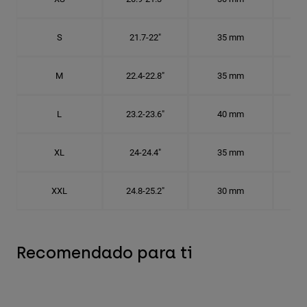
S
21.7-22"
35 mm
6
M
22.4-22.8"
35 mm
7 1
L
23.2-23.6"
40 mm
7 3
XL
24-24.4"
35 mm
7 5
XXL
24.8-25.2"
30 mm
7
Recomendado para ti