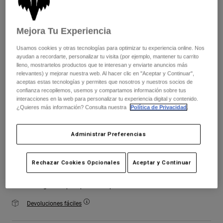
Chaquetas
Explorar Moto
Color -
Lila
Camisetas
Calcetines
Sudaderas
Mejora Tu Experiencia
Ver todo
Product Help
Ver todo
Explorar MTB
Usamos cookies y otras tecnologías para optimizar tu experiencia online. Nos
seleccionado
ayudan a recordarte, personalizar tu visita (por ejemplo, mantener tu carrito
Guía de Equipamiento de Moto
lleno, mostrartelos productos que te interesan y enviarte anuncios más
relevantes) y mejorar nuestra web. Al hacer clic en "Aceptar y Continuar",
Ropa Casual
Product Help
Cuadro de tallas
Accesorios
Guía de cuidado de cascos
aceptas estas tecnologías y permites que nosotros y nuestros socios de
confianza recopilemos, usemos y compartamos información sobre tus
Guía de Equipamiento de MTB
Tops
Guía de cuidado de las botas
interacciones en la web para personalizar tu experiencia digital y contenido.
XS
S
M
L
XL
2XL
Gorras y Gorros
¿Quieres más información? Consulta nuestra
Política de Privacidad
.
Sudaderas
Guía de cuidado de cascos
Bolsas y Mochilas
Chaquetas
Calcetines
Administrar Preferencias
Añadir al carrito
Pantalones
Stickers
Pantalones Cortos
Rechazar Cookies Opcionales
Aceptar y Continuar
Otros Accesorios
Bañadores
Ver todo
Envío gratuito para pedidos superiores a 125€
Ver todo
Devoluciones fáciles