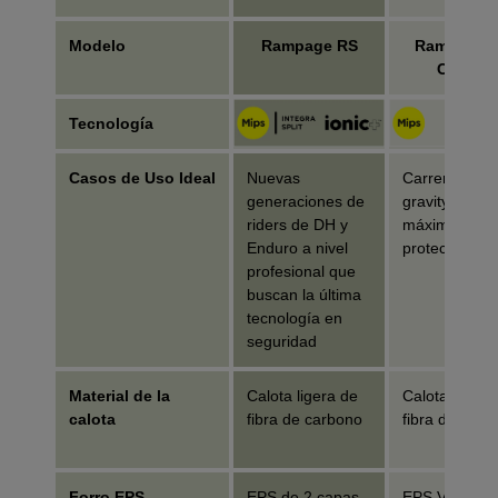
Modelo
Rampage RS
Rampage P
Carbon
Tecnología
Casos de Uso Ideal
Nuevas
Carreras de
generaciones de
gravity/downhi
riders de DH y
máxima
Enduro a nivel
protección
profesional que
buscan la última
tecnología en
seguridad
Material de la
Calota ligera de
Calota ligera
calota
fibra de carbono
fibra de carb
Forro EPS
EPS de 2 capas
EPS Varizorb