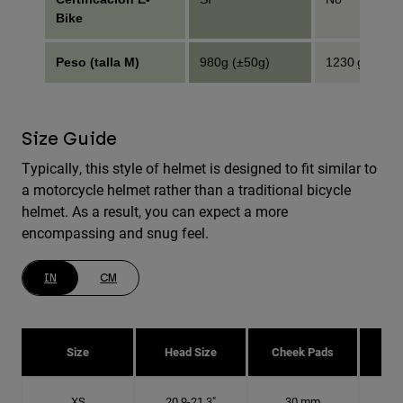
Bike
Peso (talla M)
980g (±50g)
1230 g (±50 g
Size Guide
Typically, this style of helmet is designed to fit similar to
a motorcycle helmet rather than a traditional bicycle
helmet. As a result, you can expect a more
encompassing and snug feel.
IN
CM
Size
Head Size
Cheek Pads
H
XS
20.9-21.3"
30 mm
6 5