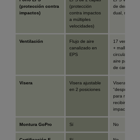
(protección contra
(protección
de densidad
impactos)
contra impactos
dual, moldea
a múltiples
velocidades)
Ventilación
Flujo de aire
17 ventilacio
canalizado en
+ mallas, bu
EPS
circulación d
aire para cal
de carbono
Visera
Visera ajustable
Visera fija
en 2 posiciones
“desprendible
para rompers
recibir un
impacto
Montura GoPro
Sí
No
Certificación E-
Sí
No