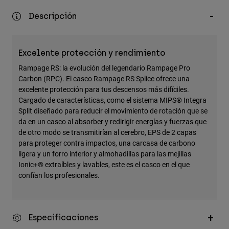
Accesorios
Descripción
Ver Todo
Bolsas y Mochilas
Excelente protección y rendimiento
Gorras y Gorros
Rampage RS: la evolución del legendario Rampage Pro
Carbon (RPC). El casco Rampage RS Splice ofrece una
Ver todo
excelente protección para tus descensos más difíciles.
Cargado de características, como el sistema MIPS® Integra
Split diseñado para reducir el movimiento de rotación que se
da en un casco al absorber y redirigir energías y fuerzas que
de otro modo se transmitirían al cerebro, EPS de 2 capas
para proteger contra impactos, una carcasa de carbono
ligera y un forro interior y almohadillas para las mejillas
Ionic+® extraíbles y lavables, este es el casco en el que
confían los profesionales.
Especificaciones